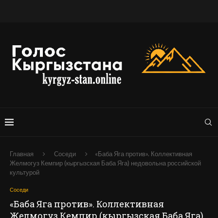
Главная
Соседи
«Баба Яга против». Коллективная
Желмогуз Кемпир (кыргызская Баба Яга) недовольна российской
культурой
Соседи
«Баба Яга против». Коллективная
Желмогуз Кемпир (кыргызская Баба Яга)