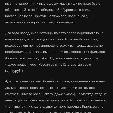
именно запретили – имеющему глаза и уши не надо было
объяснять. Это не безобидный «Чебурашка», а самая
настоящая неприкрытая, навязчивая, назойливая,
агрессивная антироссийская пропаганда…
Два года назад кыргызстанцы вместо провокационного кино
впервые увидели бьющуюся в пене Толекан Исмаилову,
подозревающую и обвиняющую всех и вся, доказывающую
необходимость показа именно сейчас именно этих фильмов.
А сейчас вот такой кульбит. Суть её нынешнего демарша:
«Какое право имеет Россия везти в Кыргызстан свою
культуру?!»
Адептов у неё хватает. Людей, которые, натурально, не видят
дальше своего носа, которые не смотрели и не желают
смотреть ничего российского (даже сказок), не убеждают даже
аннотации и отзывы других зрителей. «Запретить», «отменить»,
«не пущать»… К счастью, адекватного народа в Кыргызстане
тоже немало. На киносеансы ходили целыми семьями,