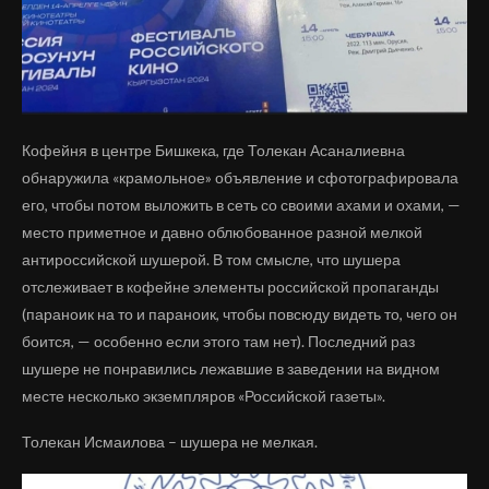
Кофейня в центре Бишкека, где Толекан Асаналиевна
обнаружила «крамольное» объявление и сфотографировала
его, чтобы потом выложить в сеть со своими ахами и охами, —
место приметное и давно облюбованное разной мелкой
антироссийской шушерой. В том смысле, что шушера
отслеживает в кофейне элементы российской пропаганды
(параноик на то и параноик, чтобы повсюду видеть то, чего он
боится, — особенно если этого там нет). Последний раз
шушере не понравились лежавшие в заведении на видном
месте несколько экземпляров «Российской газеты».
Толекан Исмаилова – шушера не мелкая.