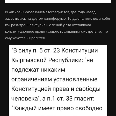
И как член Союза кинематографистов, два года назад
засветилась на другом кинофоруме. Тогда она тоже вела себя
как разъярённая фурия и с пеной у рта отстаивала
конституционное право каждого гражданина смотреть то, что
ему хочется и нравится.