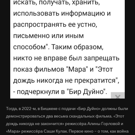
Тогда, в 2022-м, в Бишкеке с подачи «Бир Дуйно» должны были
демонстрироваться два весьма скандальных фильма. «Этот
дождь никогда не закончится» режиссёра Алины Горловой и
«Мара» режиссёра Саши Кулак. Первое кино – о том, как война