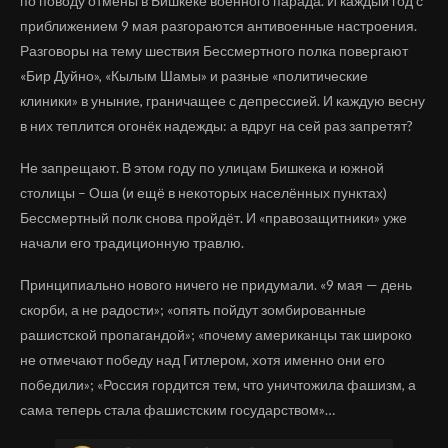
по поводу отмены в Бишкеке военного парада. И каждый год с
приближением 9 мая разгораются антивоенные настроения.
Разговоры на тему шествия Бессмертного полка повергают
«Бир Дуйно», «Кылым Шамы» и разные «политические
клиники» в уныние, граничащее с депрессией. И каждую весну
в них теплится огонёк надежды: а вдруг на сей раз запретят?
Не запрещают. В этом году по улицам Бишкека и южной
столицы – Оша (и ещё в некоторых населённых пунктах)
Бессмертный полк снова пройдёт. И «правозащитники» уже
начали его традиционную травлю.
Принципиально нового ничего не придумали. «9 мая — день
скорби, а не радости»; «опять пойдут зомбированные
рашистской пропагандой»; «почему американцы так широко
не отмечают победу над Гитлером, хотя именно они его
победили»; «Россия гордится тем, что уничтожила фашизм, а
сама теперь стала фашистским государством»…