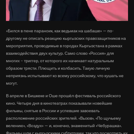
«Бился в пене параноик, как ведьмак на шабаше» — по-
другому не описать реакцию кыргызских правозащитников на
мероприятия, проводимые в городах Кыргызстана в рамках
взаимодействия двух культур. Само слово «Россия» для
многих – триггер, от которого их начинает натуральным
образом трясти. Плющить и колбасить. Такую личную
неприязнь испытывают ко всему российскому, что кушать не
могут.
В апреле в Бишкеке и Оше прошёл фестиваль российского
кино. Четыре дня в кинотеатрах показывали новейшие
фильмы, снятые в России и успевшие завоевать
расположение российских зрителей. «Вызов», «По щучьему
велению», «Воздух» — и, конечно, знаменитый «Чебурашка».
Фильмы шли с кыргызскими субтитрами, так что посмотреть их