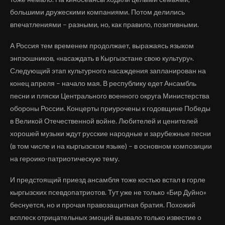
большими дружескими компаниями. Потом делились
впечатлениями – разными, но, как правило, позитивными.
А Россия тем временем продолжает, выражаясь языком
энпэошников, «насаждать в Кыргызстане свою культуру».
Следующий этап культурного насаждения запланирован на
конец апреля – начало мая. В республику едет Ансамбль
песни и пляски Центрального военного округа Министерства
обороны России. Концерты приурочены к годовщине Победы
в Великой Отечественной войне. Любителей и ценителей
хорошей музыки ждут русские народные и зарубежные песни
(в том числе и на кыргызском языке) – в основном композиции
на героико-патриотическую тему.
И предстоящий приезд ансамбля тоже костью встал в горле
кыргызских псевдопатриотов. Тут уже не только «Бир Дуйно»
беснуется, но и прочая правозащитная братия. Похожий
всплеск отрицательных эмоций вызвало только известие о