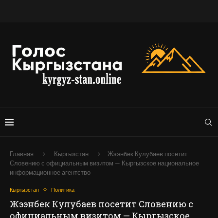
Главная
Кыргызстан
Жээнбек Кулубаев посетит
Словению с официальным визитом — Кыргызское национальное
информационное агентство
Кыргызстан
Политика
Жээнбек Кулубаев посетит Словению с
официальным визитом — Кыргызское