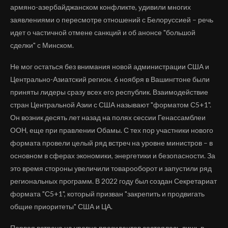
армяно-азербайджанском конфликте, удивили многих
заявлениями о пересмотре отношений с Белоруссией – речь
идет о частичной отмене санкций и об анонсе "большой
сделки" с Минском.
Не мог остаться без внимания новой администрации США и
Центрально-Азиатский регион. 6 ноября в Вашингтоне были
приняты лидеры сразу всех его республик. Взаимодействие
стран Центральной Азии с США называют "форматом С5+1".
Он возник десять лет назад на полях сессии Генассамблеи
ООН, еще при правлении Обамы. С тех пор участники нового
формата провели целый ряд встреч на уровне министров – в
основном в сферах экономики, энергетики и безопасности. За
это время стороны увеличили товарооборот и запустили ряд
региональных программ. В 2022 году был создан Секретариат
формата "С5+1", который призван "закрепить и продвигать
общие приоритеты" США и ЦА.
Первая встреча на уровне президентов состоялась лишь в