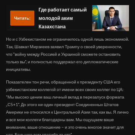
Где работает самый
молодой аким
Читать:
Казахстана
Но и с Узбекистаном не ограничилось одной лишь экономикой.
Так, Шавкат Мирзиеев заявил Трампу о своей уверенности,
что "войну между Россией и Украиной сможете остановить
только вы", и полностью поддержал его дипломатические
инициативы.
Показателен тон речи, обращенной к президенту США его
узбекистанским коллегой от имени всех своих коллег по ЦА:
"Мы высоко ценим ваш личный вклад в перезапуск формата
„С5+1". До этого ни один президент Соединенных Штатов
Америки не относился к Центральной Азии так, как вы. Я лично
и все мои коллеги благодарны вам. Мы ощущаем ваше
внимание, ваше отношение – и это очень многое значит для
нас. Большое вам спасибо за это".