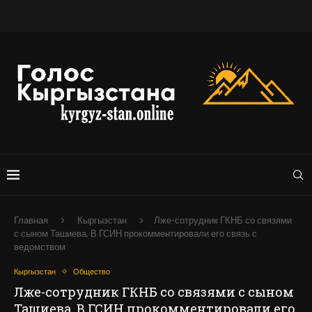
Главная
Кыргызстан
Лже-сотрудник ГКНБ со связями
с сыном Ташиева. В ГСИН прокомментировали его связь с
ведомством
Кыргызстан
Общество
Лже-сотрудник ГКНБ со связями с сыном
Ташиева. В ГСИН прокомментировали его