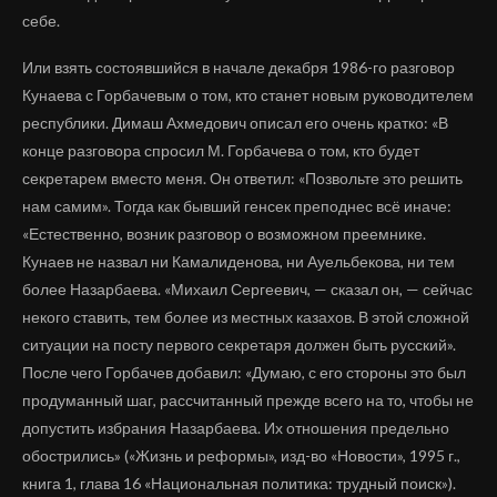
себе.
Или взять состоявшийся в начале декабря 1986-го разговор
Кунаева с Горбачевым о том, кто станет новым руководителем
республики. Димаш Ахмедович описал его очень кратко: «В
конце разговора спросил М. Горбачева о том, кто будет
секретарем вместо меня. Он ответил: «Позвольте это решить
нам самим». Тогда как бывший генсек преподнес всё иначе:
«Естественно, возник разговор о возможном преемнике.
Кунаев не назвал ни Камалиденова, ни Ауельбекова, ни тем
более Назарбаева. «Михаил Сергеевич, — сказал он, — сейчас
некого ставить, тем более из местных казахов. В этой сложной
ситуации на посту первого секретаря должен быть русский».
После чего Горбачев добавил: «Думаю, с его стороны это был
продуманный шаг, рассчитанный прежде всего на то, чтобы не
допустить избрания Назарбаева. Их отношения предельно
обострились» («Жизнь и реформы», изд-во «Новости», 1995 г.,
книга 1, глава 16 «Национальная политика: трудный поиск»).