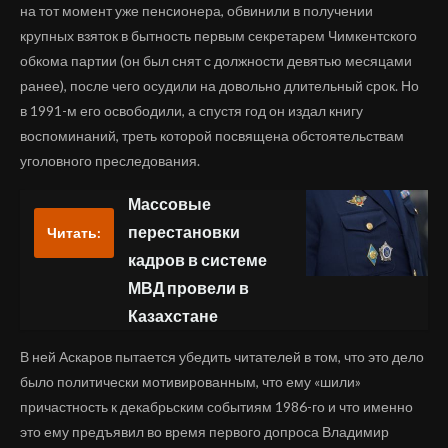
на тот момент уже пенсионера, обвинили в получении
крупных взяток в бытность первым секретарем Чимкентского
обкома партии (он был снят с должности девятью месяцами
ранее), после чего осудили на довольно длительный срок. Но
в 1991-м его освободили, а спустя год он издал книгу
воспоминаний, треть которой посвящена обстоятельствам
уголовного преследования.
Массовые
перестановки
Читать:
кадров в системе
МВД провели в
Казахстане
В ней Аскаров пытается убедить читателей в том, что это дело
было политически мотивированным, что ему «шили»
причастность к декабрьским событиям 1986-го и что именно
это ему предъявил во время первого допроса Владимир