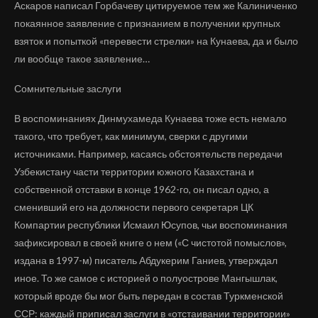
Аскаров написал Горбачеву цитируемое тем же Калиниченко
покаянное заявление с признанием в получении крупных
взяток и попыткой «перевести стрелки» на Кунаева, да и было
ли вообще такое заявление…
Сомнительные заслуги
В воспоминаниях Динмухамеда Кунаева тоже есть немало
такого, что требует, как минимум, сверки с другими
источниками. Например, касаясь обстоятельств передачи
Узбекистану части территории южного Казахстана и
собственной отставки в конце 1962-го, он писал одно, а
сменивший его на должности первого секретаря ЦК
Компартии республики Исмаил Юсупов, чьи воспоминания
зафиксировал в своей книге о нем («С чистотой помыслов»,
издана в 1997-м) писатель Абдукерим Ганиев, утверждал
иное. То же самое с историей о полуострове Мангышлак,
который вроде бы мог быть передан в состав Туркменской
ССР: каждый приписал заслуги в «отстаивании территории»