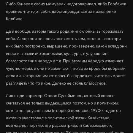
Либо Кунаев в своих мемуарах недоговаривал, либо Горбачев
привнес что-то от себя, дабы оправдаться за назначение
Колбина.
Да и вообще, авторы такого рода книг склонны выгораживать
себя. А еще они не прочь похвастать тем, сколько всего при
них было построено, выращено, произведено, какой вклад они
внесли в развитие экономики, культуры, в улучшение
благосостояния народа и т.д. При этом им нередко изменяет
чувство меры, и они не замечают, что за их вроде бы добрыми
делами, которыми им хотелось бы гордиться, читатель может
разглядеть что-то иное, далеко не столь благостное.
Лишь один пример. Олжас Сулейменов, который вправе
считаться не только выдающимся поэтом, но и политиком,
хотя и не преуспевшим (в первой половине 1990-х годов он
активно участвовал в политической жизни Казахстана,
возглавлял партию, его рассматривали как возможного
кандидата на пост президента РК, однако он отказался), пару