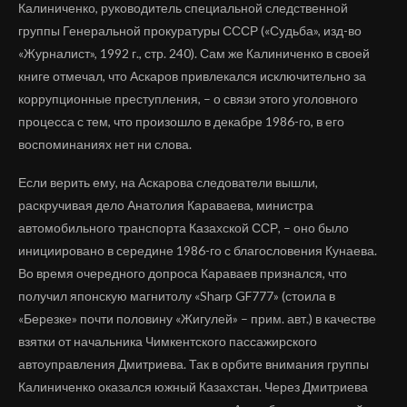
Калиниченко, руководитель специальной следственной
группы Генеральной прокуратуры СССР («Судьба», изд-во
«Журналист», 1992 г., стр. 240). Сам же Калиниченко в своей
книге отмечал, что Аскаров привлекался исключительно за
коррупционные преступления, – о связи этого уголовного
процесса с тем, что произошло в декабре 1986-го, в его
воспоминаниях нет ни слова.
Если верить ему, на Аскарова следователи вышли,
раскручивая дело Анатолия Караваева, министра
автомобильного транспорта Казахской ССР, – оно было
инициировано в середине 1986-го с благословения Кунаева.
Во время очередного допроса Караваев признался, что
получил японскую магнитолу «Sharp GF777» (стоила в
«Березке» почти половину «Жигулей» – прим. авт.) в качестве
взятки от начальника Чимкентского пассажирского
автоуправления Дмитриева. Так в орбите внимания группы
Калиниченко оказался южный Казахстан. Через Дмитриева