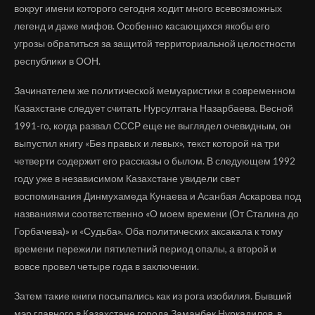
вокруг имени которого сегодня ходит много всевозможных
легенд и даже мифов. Особенно касающихся якобы его
угрозы обратиться за защитой территориальной целостности
республики в ООН.
Зачинателем же политической мемуаристики в современном
Казахстане следует считать Нурсултана Назарбаева. Весной
1991-го, когда развал СССР еще не выглядел очевидным, он
выпустил книгу «Без правых и левых», текст которой на три
четверти содержит его рассказы о былом. В следующем 1992
году уже в независимом Казахстане увидели свет
воспоминания Динмухамеда Кунаева и Асанбая Аскарова под
названиями соответственно «О моем времени (От Сталина до
Горбачева)» и «Судьба». Оба политических аксакала к тому
времени пережили пятилетний период опалы, а второй и
вовсе провел четыре года в заключении.
Затем такие книги посыпались как из рога изобилия. Бывший
мэр главного в Казахстане города Заманбек Нуркадилов, в