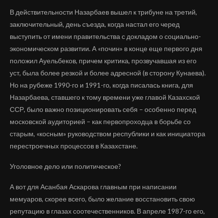
В действительности Назарбаев вышел к трибуне на третий,
заключительный, день съезда, когда настал его черед
выступить от имени правительства с докладом о социально-
экономическом развитии. А «почин» в конце еще первого дня
положил Ауельбеков, причем критика, прозвучавшая из его
уст, была более резкой и более адресной (в сторону Кунаева).
Но на рубеже 1990-го и 1991-го, когда писалась книга, для
Назарбаева, ставшего к тому времени уже главой Казахской
ССР, было важно позиционировать себя – особенно перед
московской аудиторией – как первопроходца в борьбе со
старым, «косным» руководством республики и как инициатора
перестроечных процессов в Казахстане.
Уголовное дело или политическое?
А вот для Асанбая Аскарова главным при написании
мемуаров, скорее всего, было желание восстановить свою
репутацию в глазах соотечественников. В апреле 1987-го его,