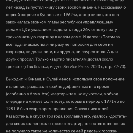
лет назад выпустил книгу своих воспоминаний. Рассказывая о
первой встрече с Кунаевым в 1962-м, автор пишет, что она
закончилась звонком главы республики управляющему
делами ЦК и указанием выделить тогда 26-летнему поэту
трехкомнатную квартиру в новом доме. И далее: «Потом за
все годы знакомства я ни разу не попросил для себя ни
квартиры, ни должности, ни ордена, ни лауреатства. А для
других просил. Только квартир писателям достал около
трехсот» («Так было…», изд-во Service Press, 2023 г., стр. 72-73).
Выходит, и Кунаев, и Сулейменов, используя свое положение
и влияние, раздавали крайне дефицитные в то время
(особенно в Алма-Ате) квартиры тем, кому хотели, в обход
очереди на жилье? Если поэту, который в период с 1971-го по
1981-й был секретарем правления Союза писателей
Казахстана, а спустя три года возглавил его, удалось «достать»
для своих коллег около трехсот квартир, то соответственно их
не получило такое же количество семей рядовых горожан –