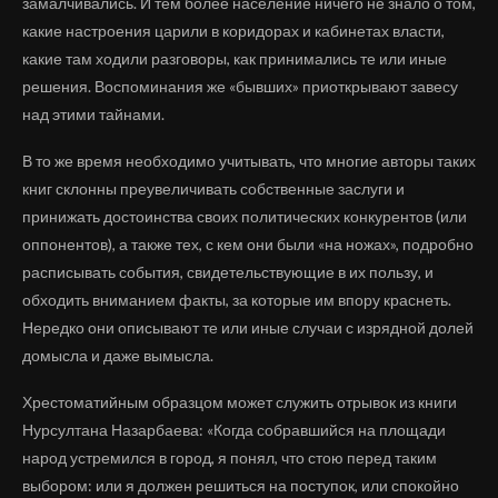
замалчивались. И тем более население ничего не знало о том,
какие настроения царили в коридорах и кабинетах власти,
какие там ходили разговоры, как принимались те или иные
решения. Воспоминания же «бывших» приоткрывают завесу
над этими тайнами.
В то же время необходимо учитывать, что многие авторы таких
книг склонны преувеличивать собственные заслуги и
принижать достоинства своих политических конкурентов (или
оппонентов), а также тех, с кем они были «на ножах», подробно
расписывать события, свидетельствующие в их пользу, и
обходить вниманием факты, за которые им впору краснеть.
Нередко они описывают те или иные случаи с изрядной долей
домысла и даже вымысла.
Хрестоматийным образцом может служить отрывок из книги
Нурсултана Назарбаева: «Когда собравшийся на площади
народ устремился в город, я понял, что стою перед таким
выбором: или я должен решиться на поступок, или спокойно