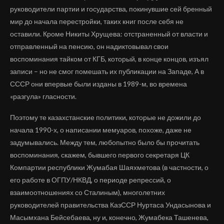
руководители партии и государства, покинувшие сей бренный
мир до начала перестройки, таких книг после себя не
оставили. Кроме Никиты Хрущева: отстраненный от власти и
отправленный на пенсию, он надиктовывал свои
воспоминания тайком от КГБ, который, в конце концов, изъял
записи – но не смог помешать их публикации на Западе, А в
СССР они впервые были изданы в 1989-м, во времена
«разгула» гласности.
Поэтому те казахстанские политики, которые не дожили до
начала 1990-х, о написании мемуаров, похоже, даже не
задумывались. Между тем, любопытно было бы прочитать
воспоминания, скажем, бывшего первого секретаря ЦК
Компартии республики Жумабая Шаяхметова (в частности, о
его работе в ОГПУ/НКВД, о периоде репрессий, о
взаимоотношениях со Сталиным), многолетних
руководителей правительства КазССР Нуртаса Ундасынова и
Масымхана Бейсебаева, ну и, конечно, Жумабека Ташенева,