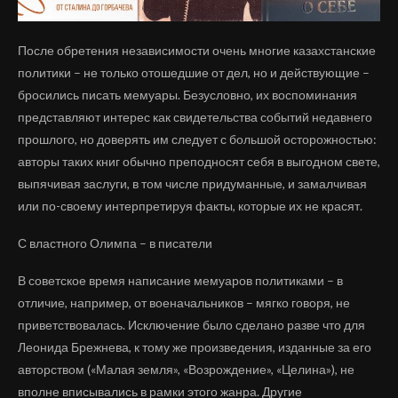
После обретения независимости очень многие казахстанские
политики – не только отошедшие от дел, но и действующие –
бросились писать мемуары. Безусловно, их воспоминания
представляют интерес как свидетельства событий недавнего
прошлого, но доверять им следует с большой осторожностью:
авторы таких книг обычно преподносят себя в выгодном свете,
выпячивая заслуги, в том числе придуманные, и замалчивая
или по-своему интерпретируя факты, которые их не красят.
С властного Олимпа – в писатели
В советское время написание мемуаров политиками – в
отличие, например, от военачальников – мягко говоря, не
приветствовалась. Исключение было сделано разве что для
Леонида Брежнева, к тому же произведения, изданные за его
авторством («Малая земля», «Возрождение», «Целина»), не
вполне вписывались в рамки этого жанра. Другие