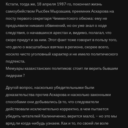
Кстати, тогда же, 18 апреля 1987-го, покончил жизнь
самоубийством Рысбек Мырзашев, преемник Аскарова на
посту первого секретаря Чимкентского обкома: ему не
предъявили никаких обвинений, но он уже знал о ходе
следствия, о начавшихся арестах и, видимо, полагал, что
скоро придут и за ним. Этот факт тоже говорит в пользу того,
что дело о масштабных взятках в регионе, скорее всего,
носило чисто уголовный характер и не имело политического
подтекста.
Мемуары казахстанских политиков: стоит ли верить бывшим
лидерам ?
Другой вопрос, насколько убедительными были
доказательства против Аскарова и насколько законными
способами они добывались (в то, что следователи
действовали исключительно корректно, в чем пытается
убедить читателей Калиниченко, верится мало), – но это мы
вряд ли когда-нибудь узнаем. Как и то, по своей ли воле