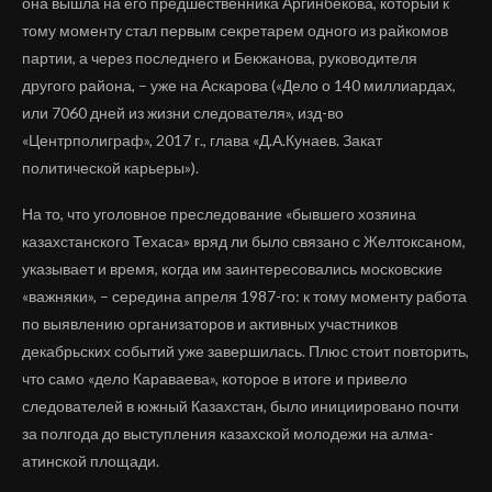
она вышла на его предшественника Аргинбекова, который к
тому моменту стал первым секретарем одного из райкомов
партии, а через последнего и Бекжанова, руководителя
другого района, – уже на Аскарова («Дело о 140 миллиардах,
или 7060 дней из жизни следователя», изд-во
«Центрполиграф», 2017 г., глава «Д.А.Кунаев. Закат
политической карьеры»).
На то, что уголовное преследование «бывшего хозяина
казахстанского Техаса» вряд ли было связано с Желтоксаном,
указывает и время, когда им заинтересовались московские
«важняки», – середина апреля 1987-го: к тому моменту работа
по выявлению организаторов и активных участников
декабрьских событий уже завершилась. Плюс стоит повторить,
что само «дело Караваева», которое в итоге и привело
следователей в южный Казахстан, было инициировано почти
за полгода до выступления казахской молодежи на алма-
атинской площади.