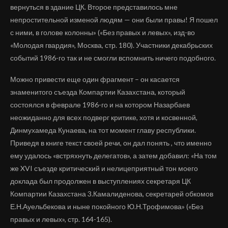
вернуться в здание ЦК. Второе представилось мне
непростительной изменой людям — они были правы! Я пошел
с ними, в голове колонны» («Без правых и левых», изд-во
«Молодая гвардия», Москва, стр. 180). Участники декабрьских
событий 1986-го так и не смогли вспомнить ничего подобного.
Можно привести еще один фрагмент – он касается
знаменитого съезда Компартии Казахстана, который
состоялся в феврале 1986-го и на котором Назарбаев
неожиданно для всех подверг критике, хотя и косвенной,
Динмухамеда Кунаева, на тот момент главу республики.
Приведя в книге текст своей речи, он дал понять , что именно
ему удалось «встряхнуть делегатов», а затем добавил: «На том
же XVI съезде критический и нелицеприятный тон моего
доклада был продолжен в выступлениях секретаря ЦК
Компартии Казахстана 3.Камалиденова, секретарей обкомов
Е.Н.Ауельбекова и ныне покойного Ю.Н.Трофимова» («Без
правых и левых», стр. 164-165).