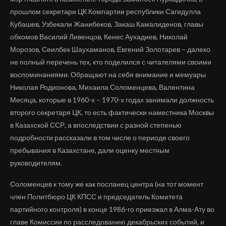
прошлом секретари ЦК Компартии республики Сагидулла
Кубашев, Узбекали Жанибеков, Закаш Камалиденов, главы
обкомов Василий Ливенцов, Кенес Аухадиев, Николай
Морозов, Сеилбек Шаухаманов, Евгений Золотарев – далеко
не полный перечень тех, кто поделился с читателями своими
воспоминаниями. Обращают на себя внимание и мемуары
Николая Родионова, Михаила Соломенцева, Валентина
Месяца, которые в 1960-х – 1970-х годах занимали должность
второго секретаря ЦК, то есть фактически наместника Москвы
в Казахской ССР, а впоследствии с разной степенью
подробности рассказали в том числе о периоде своего
пребывания в Казахстане, дали оценку местным
руководителям.
Соломенцев к тому же как посланец центра (на тот момент
член Политбюро ЦК КПСС и председатель Комитета
партийного контроля) в конце 1986-го приезжал в Алма-Ату во
главе Комиссии по расследованию декабрьских событий, и