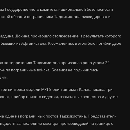
м Государственного комитета национальной безопасности
онской области пограничники Таджикистана ликвидировали
иддина Шохина произошло столкновение, в результате которого
бывших из Афганистана. К сожалению, в этом бою погибли двое
в на территорию Таджикистана произошло рано утром 24
ужили пограничные войска. Боевики не подчинились
щим.
три винтовки модели М-16, один автомат Калашникова, три
анат, прибор ночного видения, взрывчатые вещества и другие
а один из пограничных постов Таджикистана. Представители
 инцидент за последние месяцы, произошедший на границе с