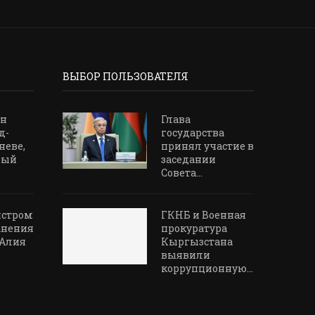
ВЫБОР ПОЛЬЗОВАТЕЛЯ
ан
Глава
д-
государства
неве,
принял участие в
ный
заседании
Совета...
истром
ГКНБ и Военная
анения
прокуратура
 Алия
Кыргызстана
выявили
коррупционную...