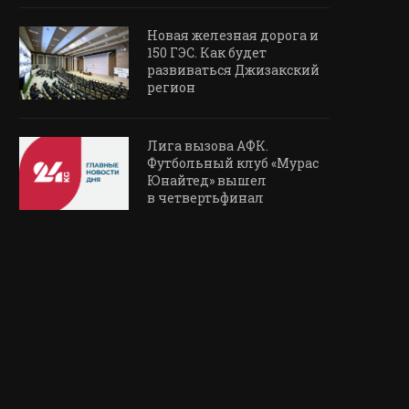
Новая железная дорога и
150 ГЭС. Как будет
развиваться Джизакский
регион
Лига вызова АФК.
Футбольный клуб «Мурас
Юнайтед» вышел
в четвертьфинал