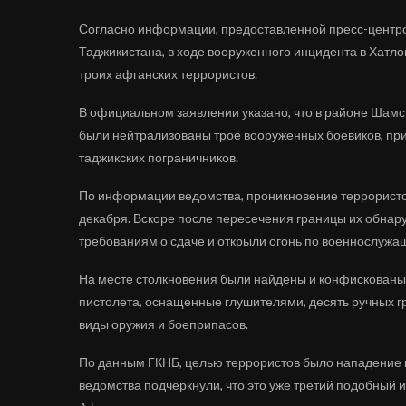
Согласно информации, предоставленной пресс-центро
Таджикистана, в ходе вооруженного инцидента в Хатл
троих афганских террористов.
В официальном заявлении указано, что в районе Шамс
были нейтрализованы трое вооруженных боевиков, при
таджикских пограничников.
По информации ведомства, проникновение террористо
декабря. Вскоре после пересечения границы их обнар
требованиям о сдаче и открыли огонь по военнослужа
На месте столкновения были найдены и конфискованы 
пистолета, оснащенные глушителями, десять ручных гр
виды оружия и боеприпасов.
По данным ГКНБ, целью террористов было нападение н
ведомства подчеркнули, что это уже третий подобный