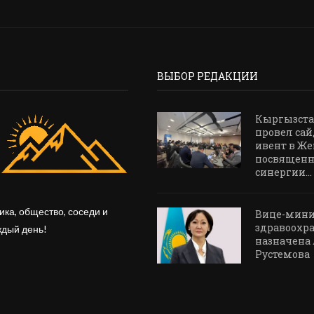
ВЫБОР РЕДАКЦИИ
Кыргызст
провел сай
ивент в Же
посвящен
синергии...
ика, общество, соседи и
Вице-мин
здравоохр
ждый день!
назначена
Рустемова