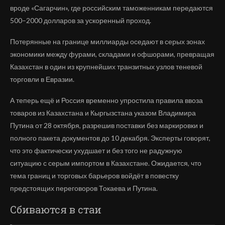
вроде «Сагарчин», где российским таможенникам передаются
500–2000 долларов за ускоренный проход.
Потерянные на границе миллиарды оседают в серых зонах
экономики между фурами, складами и офшорами, превращая
Казахстан в один из крупнейших транзитных узлов теневой
торговли в Евразии.
А теперь ещё и Россия временно упростила правила ввоза
товаров из Казахстана и Кыргызстана указом Владимира
Путина от 28 октября, разрешив поставки без маркировки и
полного пакета документов до 10 декабря. Эксперты говорят,
что это фактически ухудшает и без того не радужную
ситуацию с серым импортом в Казахстане. Ожидается, что
тема границ и торговых барьеров войдёт в повестку
предстоящих переговоров Токаева и Путина.
Сбиваются в стаи