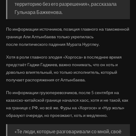
территорию без его разрешения», рассказала
Гульнара Бажкенова.
По информации источников, позиция главного на таможенной
границе Али Алтынбаева только укрепилась
после политического падения Мурата Нуртлеу.
Хотя в роли главного злодея «Хоргоса» в последнее время
предстаёт Гаджи Гаджиев, важно понимать, что он хоть и
довольно влиятельный, но только исполнитель, который
получает распоряжения от Алтынбаева.
По информации грузоперевозчиков, после 5 сентября на
казахско-китайской границе начался хаос, хотя и не такой, как
на границе с РФ, но всё же. Фуры на «Хоргосе» и «Нур жолы»
образуют очереди, но проезжают, хоть и медленно.
«Те люди, которые разговаривали со мной, своё