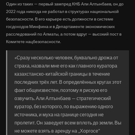
Один из таких — первый зампред КНБ Али Алтынбаев, он до
2022 года никогда не работал в структурах национальной
безопасности. В его карьере есть должности в системе
госдоходов Минфина и в Департаменте экономических
расследований по Алматы, а потом вдруг — высокий пост в
Комитете нацбезопасности.
«Сразу несколько человек, буквально дрожа от
страха, назвали мне его как главного куратора
казахстанско-китайской границы в течение
последних трёх лет. В определённых кругах этот
факт общеизвестен, поэтому я рискую его
озвучить. Али Алтынбаев — стратегический
куратор, без которого, по выражению одного
источника, и муха на границе сегодня не
пролетит. Он заведует всем вплоть до земли. Вы
не можете взять в аренду на „Хоргосе“