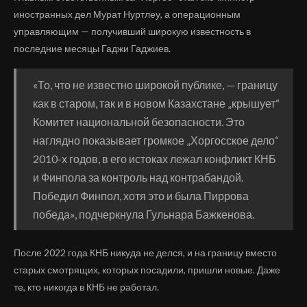
иностранных дел Мурат Нуртлеу, а операционным
управляющим — получивший широкую известность в
последние месяцы Гаджи Гаджиев.
«То, что не известно широкой публике, — границу
как в старом, так и в новом Казахстане „крышует“
Комитет национальной безопасности. Это
наглядно показывает громкое „Хоргосское дело“
2010-х годов, в его истоках лежал конфликт КНБ
и Финпола за контроль над контрабандой.
Победил Финпол, хотя это и была Пиррова
победа», подчеркнула Гульнара Бажкенова.
После 2022 года КНБ никуда не делся, и на границу вместо
старых смотрящих, которых посадили, пришли новые. Даже
те, кто никогда в КНБ не работал.