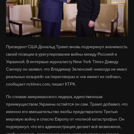
Президент США Дональд Трамп вновь подчеркнул значимость
своей позиции в урегулировании войны между Россией и
Украиной. В интервью журналисту New York Times Дэвиду
Сэнгеру он заявил, что Владимир Зеленский «никогда не имел
реальных козырей» на переговорах и «не имеет их сейчас»,
сообщает nytimes.com, пишет КТРК.
По словам американского лидера, единственным
преимуществом Украины остаётся он сам. Трамп добавил, что
именно его вмешательство якобы предотвратило Третью
мировую войну и спасло Европу от «полной катастрофы». Он
подчеркнул, что его администрация делает всё возможное,
чтобы ускорить достижение мира, хотя конкретных сроков