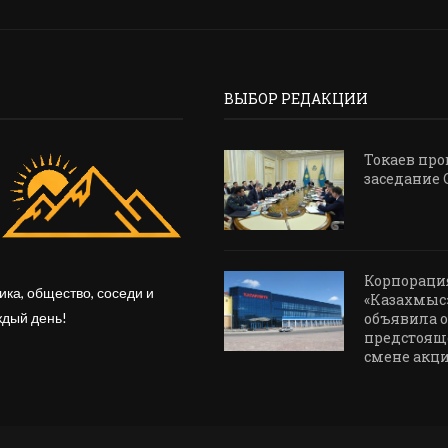
ВЫБОР РЕДАКЦИИ
Токаев про
заседание 
Корпораци
ика, общество, соседи и
«Казахмыс
ждый день!
объявила о
предстоящ
смене акц