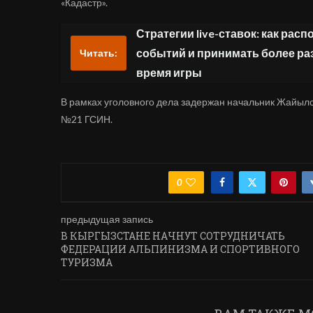
«Кадастр».
Стратегии live-ставок: как рас
событий и принимать более р
Читать:
время игры
В рамках уголовного дела задержан начальник Жайылск
№21 ГСИН.
0
ПОДЕЛИТЬСЯ
предыдущая запись
В КЫРГЫЗСТАНЕ НАЧНУТ СОТРУДНИЧАТЬ
ФЕДЕРАЦИИ АЛЬПИНИЗМА И СПОРТИВНОГО
ТУРИЗМА