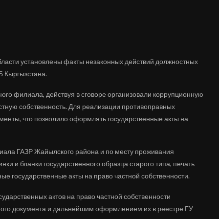
области установлены факты незаконных действий должностных
Б Кыргызстана.
ного филиала, действуя в сговоре организовали коррупционную
астную собственность. Для реализации противоправных
менты, что позволило оформлять государственные акты на
лиала ГАЗР Жайылского района и по месту проживания
ки и бланки государственного образца старого типа, печать
ые государственные акты на право частной собственности.
сударственных актов на право частной собственности
ного документа и дальнейшим оформлением их в реестре ГУ