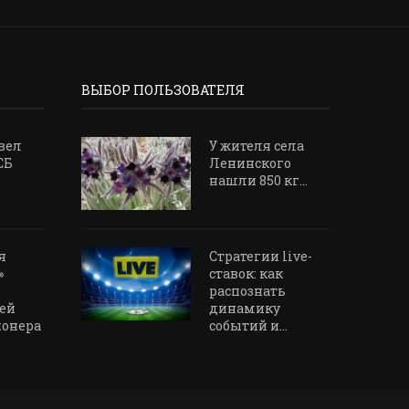
ВЫБОР ПОЛЬЗОВАТЕЛЯ
вел
У жителя села
СБ
Ленинского
нашли 850 кг...
я
Стратегии live-
»
ставок: как
распознать
ей
динамику
ионера
событий и...