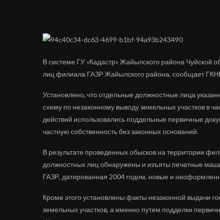
В системе ГУ «Кадастр» Жайылского района Чуйской 
лиц филиала ГАЗР Жайылского района, сообщает ГКН
Установлено, что отдельные должностные лица указан
схему по незаконному выводу земельных участков в ч
действий использовались поддельные первичные доку
частную собственность без законных оснований.
В результате проведенных обысков на территории фи
должностных лиц обнаружены и изъяты печатные машин
ГАЗР, датированная 2004 годом, новые и неоформленн
Кроме этого установлены факты незаконной выдачи го
земельных участков, а именно путем подделки первич