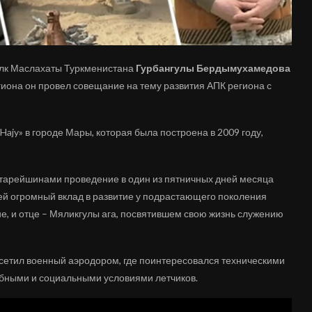
алк Маслахаты Туркменистана
Гурбангулы Бердымухамедова
егиона он провел совещание на тему развития АПК региона с
Hajy» в городе Мары, которая была построена в 2009 году,
старейшинами проведение в один из пятничных дней месяца
шей огромный вклад в развитие у подрастающего поколения
ие, и отце – Мяликгулы ага, посвятившем свою жизнь служению
сетил военный аэродором, где поинтересовался техническими
ебными и социальными условиями летчиков.