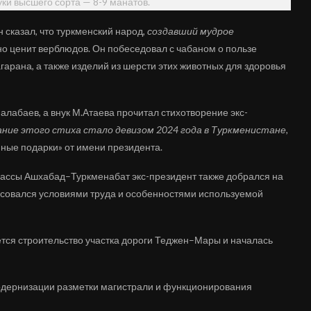
уки высшего сорта — 8-9 манатов.
сказал, что туркменский народ,
создавший мудрое
о ценит верблюдов. Он побеседовал с чабаном о пользе
гарана, а также изделий из шерсти этих животных для здоровья
алабаев, а внук М.Атаева прочитал стихотворение экс-
ание этого стиха стало девизом 2024 года в Туркменистане,
нные подарки» от имени президента.
рассы Ашхабад–Туркменабат экс-президент также добрался на
есовался условиями труда и особенностями используемой
тся строительство участка дороги Теджен–Мары и началась
дернизации разметки магистрали и функционирования