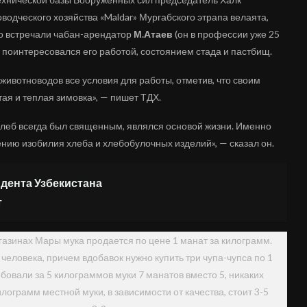
одческого хозяйства «Maldar» Мургабского этрапа велаята,
го встречали чабан-арендатор
М.Атаев
(он в профессии уже 25
 поинтересовался его работой, состоянием стада и пастбищ.
 животноводов все условия для работы, отметив, что своим
тая и теплая зимовка», — пишет ТДХ.
 хлеб всегда был священным, являлся основой жизни. Именно
нию изобилия хлеба и хлебобулочных изделий», — сказал он.
идента Узбекистана
т
газинах Мары мука продается по цене 1 манат за килограмм.
человека, причем вдобавок нужно купить три чупа-чупса по 1
ебовали за 5 килограммов муки 7 манатов вместо 5, никаких
ограмм местной муки, в зависимости от качества, стоит 3-5