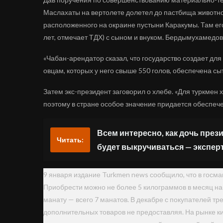
Маслахаты на вертолете долетел до пастбища животнов
расположенного на окраине пустыни Каракумы. Там е
лет, отмечает ТДХ) с сыном и внуком. Бердымухамедов
«Чабан-арендатор сказал, что государство создает для
овцам, которых у него свыше 550 голов, обеспечена сы
Затем экс-президент заговорил о хлебе. «Для туркмен
поэтому в стране особое значение придается обеспече
Всем интересно, как дочь през
Читать:
будет выкручиваться — экспер
9 января издание Turkmen news сообщило, что в госма
Приобрести можно не более 5 килограммов в месяц на 
манату — всего 7 манатов. В декабре с покупателей тр
дополнительных товаров не предоставляя. На рынке кил