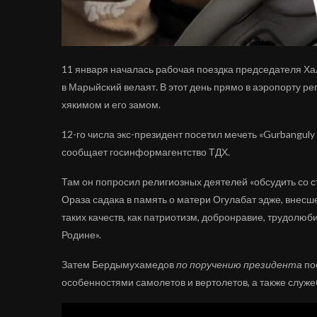
11 января началась рабочая поездка председателя Х
в Марыйский велаят. В этот день прямо в аэропорту р
хякимом и его замом.
12-го числа экс-президент посетил мечеть «Gurbanguly 
сообщает госинформагентство ТДХ.
Там он попросил религиозных деятелей «обсудить со 
Ораза садака в память о матери Огулабат эдже, внес
таких качеств, как патриотизм, добронравие, трудолюб
Родине».
Затем Бердымухамедов
по поручению президента
по
особенностями самолетов и вертолетов, а также служ