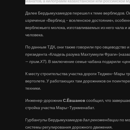
манатов, а килограмм казахстанской или российской м
Далее Бердымухамедов перешел к теме верблюдов. Он 
изречение
«Верблюд – вселенское достояние», особенн
верблюжьего молока, изготавливаемых из него чала и а
человека.
По данным ТДХ, они также говорили про овцеводство и 
президента «Кладезь разума Махтумкули Фраги» (
назв
— прим.ХТ
). В заключение семье чабана подарили «це
К месту строительства участка дороги Теджен–Мары т
вертолете. У работающих там дорожников он поинтер
техники.
Инженер-дорожник
С.Ёвшанов
сообщил, что завершае
стройка участка Мары–Туркменабат.
Гурбангулы Бердымухамедов
дал рекомендации
по мо
системы регулирования дорожного движения.