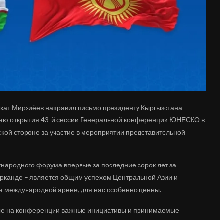
кат Мирзиёев направил письмо президенту Кыргызстана
учаю открытия 43-й сессии Генеральной конференции ЮНЕСКО в
ской стороне за участие в мероприятии представительной
ународного форума впервые за последние сорок лет за
канде – является общим успехом Центральной Азии и
на международной арене, для нас особенно ценны.
тые на конференции важные инициативы и принимаемые