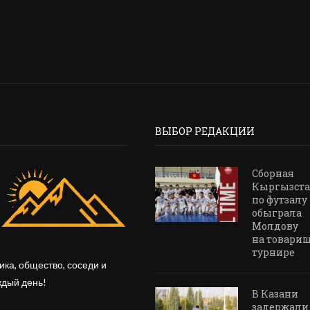
ВЫБОР РЕДАКЦИИ
Сборная
Кыргызста
по футзалу
обыграла
Молдову
на товари
турнире
ика, общество, соседи и
ждый день!
В Казани
задержали