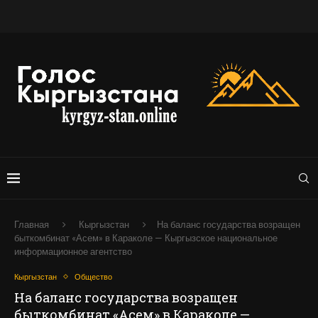
Главная
Кыргызстан
На баланс государства возращен
быткомбинат «Асем» в Караколе — Кыргызское национальное
информационное агентство
Кыргызстан
Общество
На баланс государства возращен
быткомбинат «Асем» в Караколе —