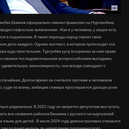
рланбек Шакиев официально сменил фамилию на Нурланбека
роводил пафосным заявлением: «Как и у человека, у нации есть
ется в подчинении. В такие периоды народ теряет свою
ое дело каждого. Однако контекст, в котором происходит эта
ера куда пристальнее. Тургунбек уулу (сохраним за ним право
естен своими последовательными антироссийскими выпадами,
удивительную закономерность: они всегда совпадают с
случайная. Долгое время он считался протеже и человеком
ко, судя по всему, амбиции спикера простираются дальше роли
льно радикальна: В 2022 году он запретил депутатам выступать
ть все названия районов Бишкека с русского на кыргызский .
 языке для детей . В июле 2024 года демонстративно отказался
о там получил медаль за «укрепление парламентского