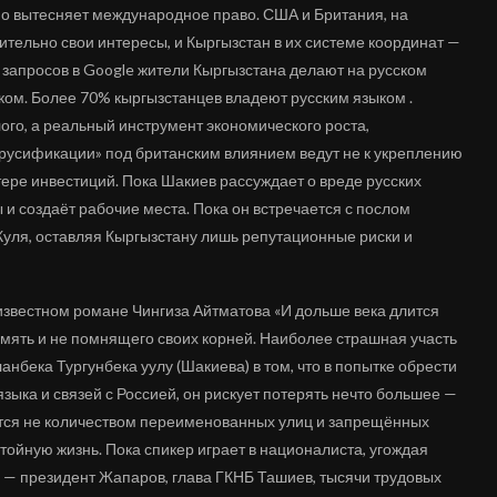
но вытесняет международное право. США и Британия, на
ительно свои интересы, и Кыргызстан в их системе координат —
запросов в Google жители Кыргызстана делают на русском
ском. Более 70% кыргызстанцев владеют русским языком .
ого, а реальный инструмент экономического роста,
ерусификации» под британским влиянием ведут не к укреплению
тере инвестиций. Пока Шакиев рассуждает о вреде русских
 и создаёт рабочие места. Пока он встречается с послом
Куля, оставляя Кыргызстану лишь репутационные риски и
известном романе Чингиза Айтматова «И дольше века длится
амять и не помнящего своих корней. Наиболее страшная участь
ланбека Тургунбека уулу (Шакиева) в том, что в попытке обрести
языка и связей с Россией, он рискует потерять нечто большее —
тся не количеством переименованных улиц и запрещённых
ойную жизнь. Пока спикер играет в националиста, угождая
 — президент Жапаров, глава ГКНБ Ташиев, тысячи трудовых