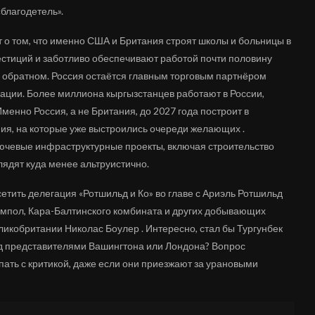
«благодетель».
 о том, что именно США и Британия строят школы и больницы в
стиций и заботливо обеспечивают работой почти половину
б обратном. Россия остаётся главным торговым партнёром
ации. Более миллиона кыргызстанцев работают в России,
енно Россия, а не Британия, до 2027 года построит в
ния, на которые уже выстроились очереди желающих .
ючевые инфраструктурные проекты, включая строительство
глядят куда менее альтруистично.
етить делегация «Ротшильд и Ко» во главе с Ариэль Ротшильд
мпол, Кара-Балтинского комбината и других добывающих
еликобритании Николас Боулер . Интересно, стал бы Тургунбек
д представителями Вашингтона или Лондона? Вопрос
ать с критикой, даже если они приезжают за урановыми