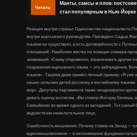
Манты, самсы и плов: постсов
Читать:
стал популярным в Нью-Йорке
Реакция внутри страны: Одиночество националиста По
внутри кыргызского руководства. Президент Садыр Жап
языком не существует, а есть договорённости с Путины
отношений . Наиболее жёстко по позиции спикера пр
заявивший: «Скажу откровенно, ограничивать другие я
сохранения кыргызского языка — это заблуждение. Боле
языков» . Ташиев даже привёл личный пример: «Я уже н
наших сельских детей русскому и английскому языкам.
мир» . Депутаты парламента также неоднократно крит
давать оценку коллегам. «Вы спикер Жогорку Кенеша, 
Самыйкожо во время одного из заседаний . Тот самый 
ведомств как нежелательное лицо.
Ошибочность мышления: Почему ставка на Запад — туп
единомышленников — в непонимании фундаментальных 