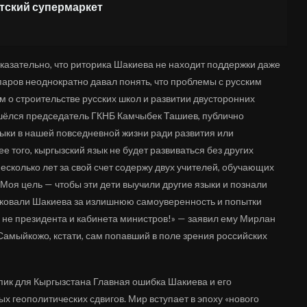
етский супермаркет
казательно, что риторика Шакиева не находит поддержки даже
аров неоднократно давал понять, что проблемы с русским
м о строительстве русских школ и развитии двусторонних
ошёлся председатель ГКНБ Камчыбек Ташиев, публично
зыки в нашей повседневной жизни ради развития или
е того, кыргызский язык не будет развиваться без других
есколько лет за свой счет содержу двух учителей, обучающих
 Моя цель — чтобы эти дети выучили другие языки и познали
иковали Шакиева за излишнюю самоуверенность и попытки
а не президента и кабинета министров!» — заявил ему Мирлан
Самыйкожо, кстати, сам попавший в поле зрения российских
ик для Кыргызстана Главная ошибка Шакиева и его
геополитических сдвигов. Мир вступает в эпоху «нового