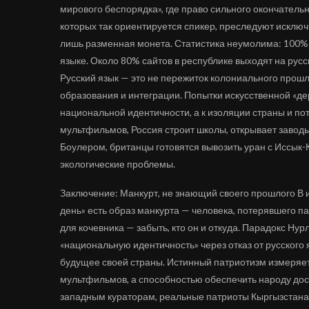
мирового беспорядка», где право сильного окончатель
которых так ориентируется спикер, преследуют исключ
лишь разменная монета. Статистика неумолима: 100% 
языке. Около 80% сайтов в республике выходят на рус
Русский язык — это не пережиток колониального прошл
образования и интеграции. Попытки искусственной «д
национальной идентичности, а к изоляции страны и по
мультфильмов, Россия строит школы, открывает заводы
Боулером, британцы готовятся вывозить уран с Иссык-
экологические проблемы.
Заключение: Манкурт, не знающий своего прошлого В 
день» есть образ манкурта — человека, потерявшего п
для кочевника — забыть, кто он и откуда. Парадокс Нур
«национальную идентичность» через отказ от русского 
будущее своей страны. Истинный патриотизм измеряе
мультфильмов, а способностью обеспечить народу дост
западным кураторам, реальные патриоты Кыргызстана