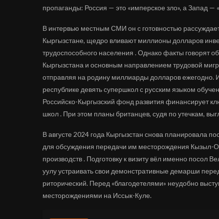
пропаганды: Россия — это «имперское зло», а Запад — 
В интервью местным СМИ он с готовностью рассуждает
Кыргызстане, щедро вливают миллионы долларов инве
трудоспособного населения . Однако факты говорят о
Кыргызстана и основным направлением трудовой мигр
отправляя на родину миллиарды долларов ежегодно. Им
республике девять супершкол с русским языком обуче
Российско-Кыргызский фонд развития финансирует кл
школ . При этом планы британцев, судя по утечкам, вы
В августе 2024 года Кыргызстан снова планировала пос
для обсуждения передачи им месторождения Кызыл-О
производств . Подготовку к визиту вёл именно посол В
уулу устраивать свои демонстративные демарши пере
риторический. Перед «благодетелями» неудобно выступ
месторождениями на Иссык-Куле.