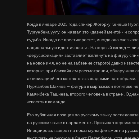
Когда в январе 2025 года спикер Жогорку Кенеша Ну
Тургунбека уулу, он назвал это «давней мечтой» и соп
судьба. Иногда ее престиж растет, иногда она оказыва
национальную идентичность» . На первый взгляд — личн
«дерусификация», заставляет взглянуть на фигуру спик
на новое имя, но не на забвение старого) давно изв
которые, при ближайшем рассмотрении, обнаруживают 
активизацией его контактов с западными партнёрами.
Нурланбек Шакиев — фигура в кыргызской политике не 
Камчибека Ташиева, второго человека в стране . Одна
«своего» в команде.
Его публичная позиция по русскому языку последовате
на русском языке в парламенте . Призывал переименова
Инициировал запрет на показ мультфильмов на русском
выступать на русском в Санкт-Петербурге, хотя именн