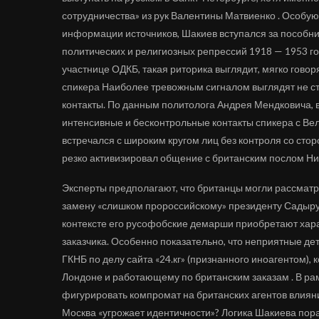
сотрудничества» из рук Валентины Матвиенко . Особую 
информации источников, Шакиев вступался за пособни
политических и религиозных репрессий 1918 — 1953 го
участнице ОДКБ, такая риторика выглядит, мягко говор
спикера Наиболее тревожным сигналом выглядят не ст
контакты. По данным политолога Андрея Мендковича,
интенсивные и бесконтрольные контакты спикера с Вели
встречался с широким кругом лиц без контроля со ст
резко активизировал общение с британским послом Н
Эксперты предполагают, что британцы могли рассмат
замену «слишком пророссийскому» президенту Садыру
контексте его русофобские демарши приобретают хара
заказчика. Особенно показательно, что неприятные дет
ГКНБ по делу сайта «24.кг» (признанного иноагентом)
Лондоне и работающему по британским заказам . В рам
фигурировать компромат на британских агентов влияни
Москва «угрожает идентичности»? Логика Шакиева пор