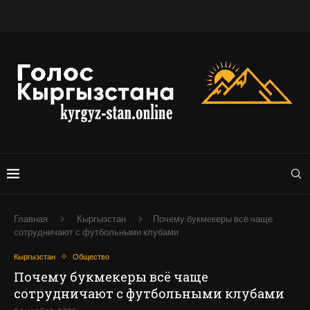
Главная
Кыргызстан
Почему букмекеры всё чаще
сотрудничают с футбольными клубами
Кыргызстан
Общество
Почему букмекеры всё чаще
сотрудничают с футбольными клубами