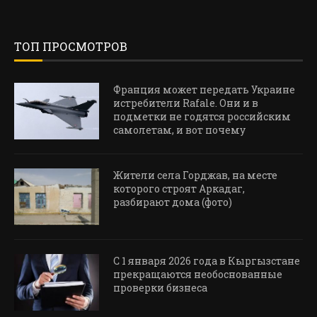
ТОП ПРОСМОТРОВ
Франция может передать Украине
истребители Rafale. Они и в
подметки не годятся российским
самолетам, и вот почему
Жители села Горджав, на месте
которого строят Аркадаг,
разбирают дома (фото)
С 1 января 2026 года в Кыргызстане
прекращаются необоснованные
проверки бизнеса