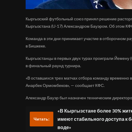
Кыргызский футбольный союз принял решение расторг
Кыргызстана (U-17) Александром Бауэром. Об этом КФ
Команда в эти дни принимает участие в отборочном ра
в Бишкеке.
Кыргызстанцы в первых двух турах проиграли Йемену (0
в финальный раунд турнира.
«В оставшихся трех матчах отбора команду временно 
Анарбек Ормомбеков», — сообщает КФС.
Александр Бауэр был назначен техническим директоро
«В Кыргызстане более 30% жите
имеют стабильного доступа к 
Читать:
воде»