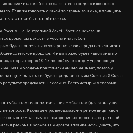
н из наших читателей готов даже в наше подлое и жестокое
зло. Если же говорить о какой-то стране, то и она, в принципе,
 тех, кто готов быть с ней в союзе.
 а Россия — с Центральной Азией, бояться нечего ни
сли со временем к власти в России или любой
орым будет наплевать на заверения своих предшественников о
 общее советское прошлое. И нам можно будет напоминать о
них, которые через 10-15 лет войдут в когорту управленцев
нынешняя молодежь практически ничего не знает, поэтому
если еще и есть те, кто будет представлять им Советский Союз в
 то результат предсказать несложно. Всего четырьмя словами:
ь субъектом геополитики, а не ее объектом (для этого у нее
другие вопросы. Каким центральноазиатский регион видит свой
о счесть оптимальным с точки зрения интересов Центральной
астия региона в борьбе за мировое влияние, если учесть, что
 союзы, которые могут гарантировать, что влияние