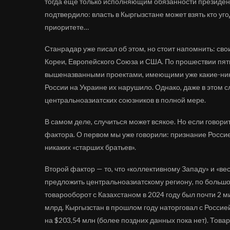
тогда еще только исполняющим обязанности президен
подтвердило: власть в Кыргызстане может взять кто уго
приоритете…
Станрадар уже писал об этом, но стоит напомнить: св
Кореи, Европейского Союза и США. По прошествии пяти
вышеназванными проектами, имеющими уже какие-никак
России на Украине их нарушило. Однако, даже в этом 
центральноазиатских союзников в полной мере.
В самом деле, случиться может всякое. Но если говори
фактора. О первом мы уже говорили: признание Россие
никаких «старших братьев».
Второй фактор — то, что «коллективному Западу» и «в
предложить центральноазиатскому региону, по большом
товарооборот с Казахстаном в 2024 году был почти 2 
млрд. Кыргызстан в прошлом году наторговал с Россие
на $203,54 млн (более поздних данных пока нет). Това