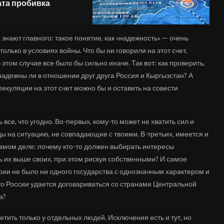
ата пробивка
е знают главного: такое понятие, как «надежность» — очень
олько в условиях войны. Что бы ни говорили на этот счет,
 этом случае все было бы сильно иначе. Так вот: как проверить,
 надежны ли в отношении друг друга Россия и Кыргызстан? А
пекуляции на этот счет можно бы и оставить на совести
ь все, что угодно. Во-первых, кому-то может не хватить сил и
яды на ситуацию, не совпадающие с твоими. В-третьих, имеется и
 в самом деле: почему кто-то должен выбирать интересы
ть их выше своих, при этом рискуя собственными? И самое
ории не было ни одного государства с однозначным характером и
о России удается договариваться со странами Центральной
а?
тить только у отдельных людей. Исключения есть и тут, но