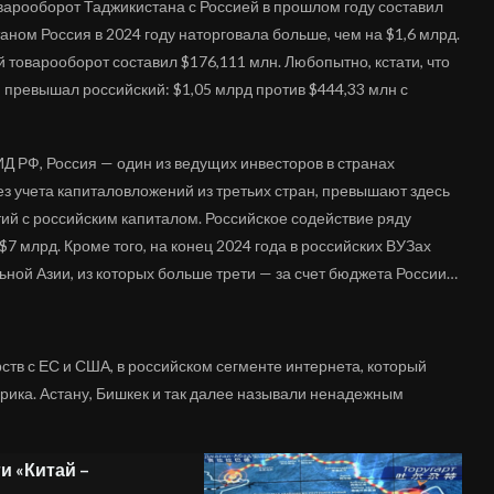
оварооборот Таджикистана с Россией в прошлом году составил
таном Россия в 2024 году наторговала больше, чем на $1,6 млрд.
 товарооборот составил $176,111 млн. Любопытно, кстати, что
 превышал российский: $1,05 млрд против $444,33 млн с
ИД РФ, Россия — один из ведущих инвесторов в странах
з учета капиталовложений из третьих стран, превышают здесь
тий с российским капиталом. Российское содействие ряду
$7 млрд. Кроме того, на конец 2024 года в российских ВУЗах
ьной Азии, из которых больше трети — за счет бюджета России…
ств с ЕС и США, в российском сегменте интернета, который
ерика. Астану, Бишкек и так далее называли ненадежным
и «Китай –