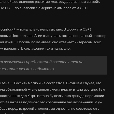
альнейшее активное развитие межгосударственных связей».
«ЦА+1» — по аналогии с американским проектом С5+1.
оссийский — изначально неправильно. В формате С5+1
транами Центральной Азии выступает, как равноправный партнер
ая Азия — Россия» показывает: оно отвечает интересам всех
ком варианте. В соглашении так и написано:
а возможных предложений возлагаются на
неполитических ведомств».
Азия — Россия» могло и не состояться. В лучшем случае, его
была объективной — внезапная смена власти в Кыргызстане. Тем
иностранных дел Кыргызстана буквально за день до церемонии
то Казакбаев подписал это соглашение без возражений. И уж
кбаев перед встречей с коллегами однозначно советовался с