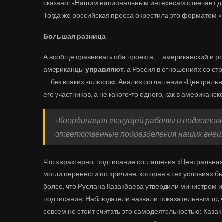
сказано: «Нашим национальным интересам отвечает д
Тогда же российская пресса окрестила это форматом 
Большая разница
А вообще сравнивать оба проекта — американский и р
американцы
управляют
, а Россия в отношениях со с
— без всяких «плюсов». Анализ соглашения «Центральн
его участников, а не какого-то одного, как в американс
«Координация текущей работы и подготовк
ответственные подразделения наших внеш
Что характерно, подписание соглашения «Центральная 
могли перенести по причине, которая в тех условиях 
более, что Руслана Казакбаева утвердили министром 
подписания. Наблюдатели назвали показательным то, ч
совсем не стоит считать это самодеятельностью: Каза