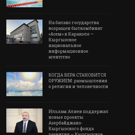
На баланс государства
возращен быткомбинат
«Асем» в Караколе —
Кыргызское
национальное
информационное
агентство
КОГДА ВЕРА СТАНОВИТСЯ
ОРУЖИЕМ: размышления
о религии и человечности
Ильхам Алиев поддержал
новые проекты
Азербайджано-
Кыргызского фонда
развития — Кыргызское