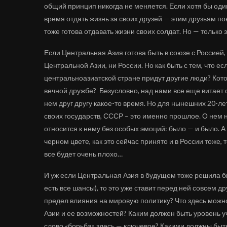
общий принцип никогда не меняется. Если хотя бы оди
время отдать жизнь за своих друзей — этим друзьям пове
тоже готова отдавать жизни своих солдат. Но — только за
Если Центральная Азия готова быть в союзе с Россией,
Центральной Азии, ни России. Но как быть с тем, что е
центральноазиатской стране придут другие люди? Кот
вечной дружбе? Безусловно, над нами все еще витает
нем друг другу какое-то время. Но для нынешних 20-лет
своих государств, СССР – это именно прошлое. О нем 
относится к нему без особых эмоций: было — и было. А 
черном цвете, как это сейчас принято и в России тоже,
все будет очень плохо…
И уж если Центральная Азия в будущем тоже решила быт
есть все шансы), то это уже ставит перед ней совсем 
предел влияния на мировую политику? Что здесь можн
Азии и ее возможностей? Каким должен быть уровень уч
слово «борьба» здесь — ключевое? Какими должны быть