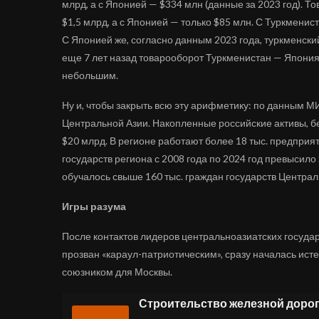
млрд, а с Японией — $334 млн (данные за 2023 год). Т
$1,5 млрд, а с Японией — только $85 млн. С Туркменис
С Японией же, согласно данным 2023 года, туркменский
еще 7 лет назад товарооборот Туркменистан — Япония
небольшим.
Ну и, чтобы закрыть всю эту арифметику: по данным М
Центральной Азии. Накопленные российские активы, бе
$20 млрд. В регионе работают более 18 тыс. предприя
государств региона с 2008 года по 2024 год превысило 
обучалось свыше 160 тыс. граждан государств Централ
Игры разума
После контактов лидеров центральноазиатских государ
прозван «караул-патриотическим», сразу началась ист
союзником для Москвы.
Строительство железной дорог