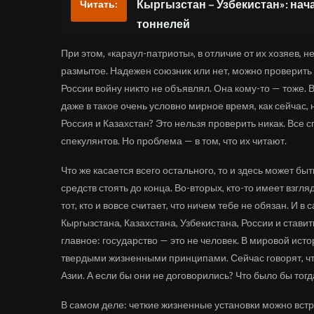
Кыргызстан – Узбекистан»: нач
Читать:
тоннелей
При этом, «караул-патриоты», в отличие от их хозяев, н
размытое. Надежен союзник или нет, можно проверить т
России войну никто не объявлял. Она кому-то — тоже. В
даже в такое очень условно мирное время, как сейчас,
Россия и Казахстан? Это нельзя проверить никак. Все с
спекулянтов. Но проблема — в том, что их читают.
Что же касается всего остального, то и здесь может быт
средств стоять до конца. Во-вторых, кто-то имеет взгл
тот, кто и вовсе считает, что ничем тебе не обязан. И
Кыргызстана, Казахстана, Узбекистана, России и стави
главное: государство — это не человек. В мировой ист
твердыми жизненными принципами. Сейчас говорят, чт
Азии. А если бы они не договорились? Что было бы тогд
В самом деле: четкие жизненные установки можно встре