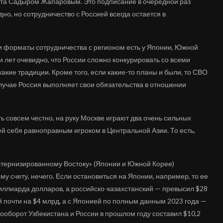
та Садыром Жапаровым. Это подписание в очередной раз
дно, но сотрудничество с Россией всегда остается в
ои форматы сотрудничества с регионом есть у Японии, Южной
 лет очевидно, что России сложно конкурировать со всеми
ие традиции. Кроме того, если какие-то планы и были, то СВО
случае Россия выполняет свои обязательства в отношении
ть совсем честно, на руку Москве играют два очень сильных
й себя равноправным игроком в Центральной Азии. То есть,
естернизированному Востоку» (Японии и Южной Корее)
у счету, нечего. Если остановиться на Японии, например, то ее
миллиарда долларов, а российско-казахстанский — превысил $28
й почти на $4 млрд, а с Японией по полным данным 2023 года —
рооборот Узбекистана и России в прошлом году составил $10,2