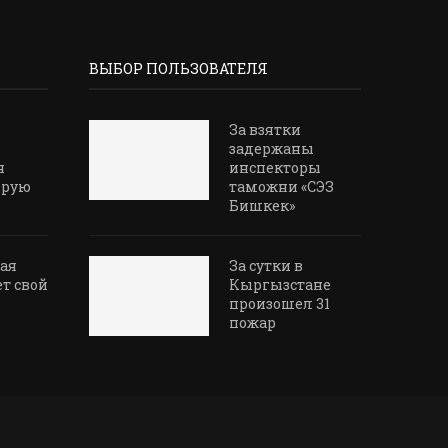
ВЫБОР ПОЛЬЗОВАТЕЛЯ
За взятки
задержаны
я
инспекторы
орую
таможни «СЭЗ
Бишкек»
ая
За сутки в
ет свой
Кыргызстане
произошел 31
пожар