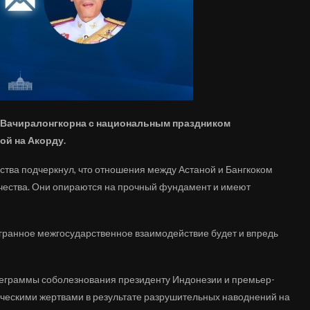
 Вачиралонгкорна с национальным праздником
ой на Акорду.
ства подчеркнул, что отношения между Астаной и Бангкоком
ичества. Они опираются на прочный фундамент и имеют
огранное межгосударственное взаимодействие будет и впредь
еграммы соболезнования президенту Индонезии и премьер-
еческими жертвами в результате разрушительных наводнений на