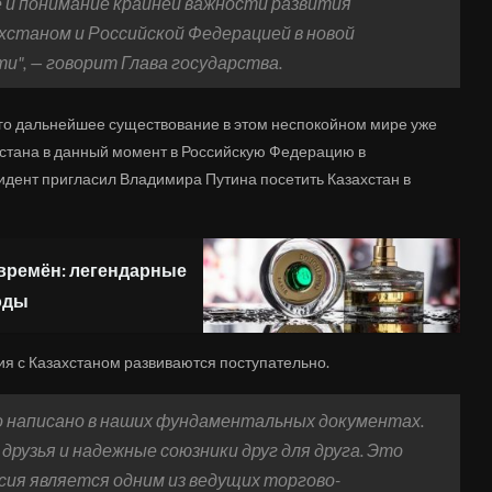
е и понимание крайней важности развития
хстаном и Российской Федерацией в новой
и", — говорит Глава государства.
того дальнейшее существование в этом неспокойном мире уже
хстана в данный момент в Российскую Федерацию в
идент пригласил Владимира Путина посетить Казахстан в
времён: легендарные
оды
ия с Казахстаном развиваются поступательно.
о написано в наших фундаментальных документах.
друзья и надежные союзники друг для друга. Это
ия является одним из ведущих торгово-