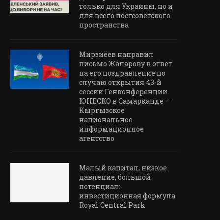
только для Украины, но и
для всего постсоветского
пространства
Мирзиёев направил
письмо Жапарову в ответ
на его поздравление по
случаю открытия 43-й
сессии Генконференции
ЮНЕСКО в Самарканде —
Кыргызское
национальное
информационное
агентство
Малый капитал, низкое
давление, большой
потенциал:
инвестиционная формула
Royal Central Park