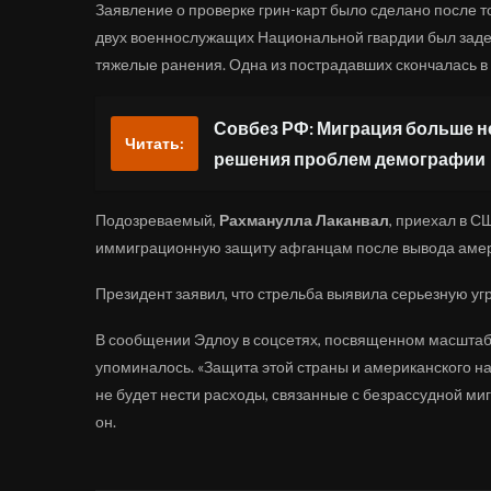
Заявление о проверке грин-карт было сделано после то
двух военнослужащих Национальной гвардии был зад
тяжелые ранения. Одна из пострадавших скончалась в
Совбез РФ: Миграция больше н
Читать:
решения проблем демографии
Подозреваемый,
Рахманулла Лаканвал
, приехал в С
иммиграционную защиту афганцам после вывода амери
Президент заявил, что стрельба выявила серьезную уг
В сообщении Эдлоу в соцсетях, посвященном масштабн
упоминалось. «Защита этой страны и американского н
не будет нести расходы, связанные с безрассудной м
он.