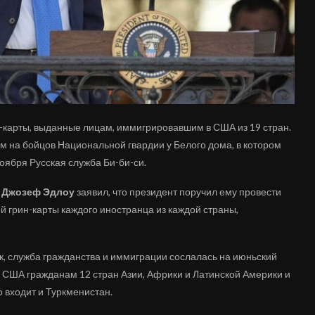
-карты, выданные лицам, иммигрировавшим в США из 19 стран.
 на бойцов Национальной гвардии у Белого дома, в котором
ября Русская служба Би-би-си.
)
Джозеф Эдлоу
заявил, что президент поручил ему провести
грин-карты каждого иностранца из каждой страны,
ок, служба гражданства и иммиграции сослалась на июньский
 в США гражданам 12 стран Азии, Африки и Латинской Америки и
о входит и Туркменистан.