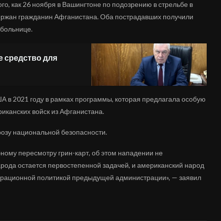
го, как 26 ноября в Вашингтоне по подозрению в стрельбе в
ержан гражданин Афганистана. Оба пострадавших получили
 больнице.
е средство для
ША в 2021 году в рамках программы, которая предлагала особую
канских войск из Афганистана.
розу национальной безопасности.
ому пересмотру грин-карт, об этом нападении не
арода остается первостепенной задачей, и американский народ
играционной политикой предыдущей администрации», — заявил