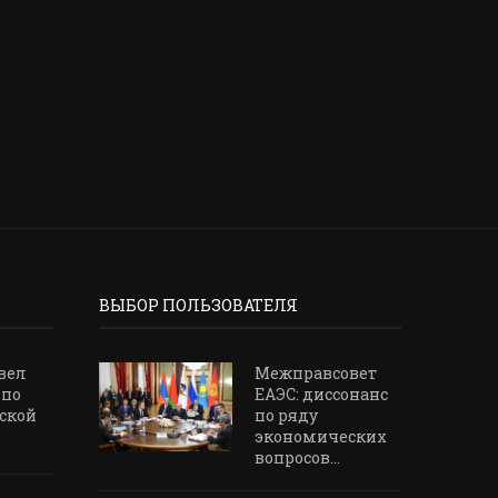
НЕРЕДКО СМОТРИМ НА КИТАЙ
ЧУЖИМИ...
3 мая, 2026
ВЫБОР ПОЛЬЗОВАТЕЛЯ
вел
Межправсовет
 по
ЕАЭС: диссонанс
ской
по ряду
экономических
вопросов...