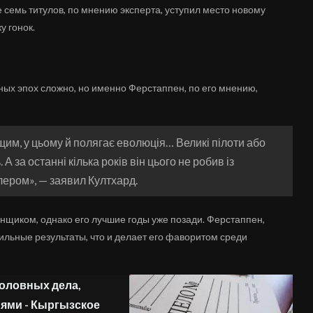
семь титулов, по мнению эксперта, уступил место новому
у гонок.
ных эпох сложно, но именно Ферстаппен, по его мнению,
щим, у цьому й полягає еволюція… Великі пілоти або
А за останні кілька років він цього не робив із
клером», — заявил Култхард.
нщиком, однако его лучшие годы уже позади. Ферстаппен,
ильные результаты, что и делает его фаворитом среди
головных дела,
ями - Кыргызское