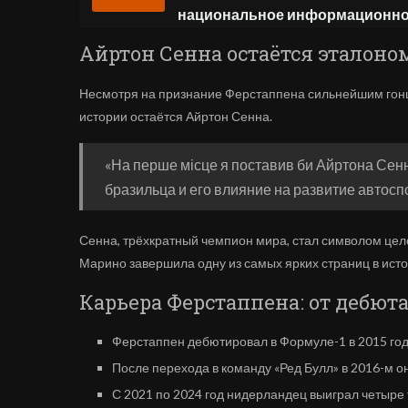
национальное информационно
Айртон Сенна остаётся эталоно
Несмотря на признание Ферстаппена сильнейшим гонщи
истории остаётся Айртон Сенна.
«На перше місце я поставив би Айртона Сенн
бразильца и его влияние на развитие автосп
Сенна, трёхкратный чемпион мира, стал символом целой
Марино завершила одну из самых ярких страниц в исто
Карьера Ферстаппена: от дебют
Ферстаппен дебютировал в Формуле-1 в 2015 году
После перехода в команду «Ред Булл» в 2016-м он
С 2021 по 2024 год нидерландец выиграл четыре 