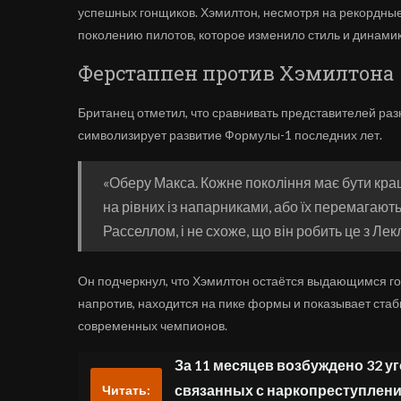
успешных гонщиков. Хэмилтон, несмотря на рекордные 
поколению пилотов, которое изменило стиль и динамик
Ферстаппен против Хэмилтона
Британец отметил, что сравнивать представителей раз
символизирует развитие Формулы-1 последних лет.
«Оберу Макса. Кожне покоління має бути кра
на рівних із напарниками, або їх перемагають. 
Расселлом, і не схоже, що він робить це з Ле
Он подчеркнул, что Хэмилтон остаётся выдающимся го
напротив, находится на пике формы и показывает стаб
современных чемпионов.
За 11 месяцев возбуждено 32 у
связанных с наркопреступлени
Читать: