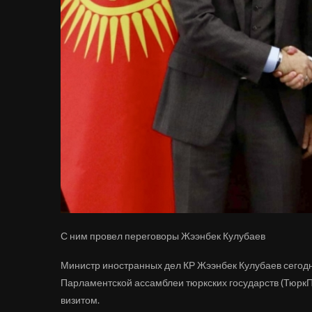
С ним провел переговоры Жээнбек Кулубаев
Министр иностранных дел КР Жээнбек Кулубаев сегодн
Парламентской ассамблеи тюркских государств (Тюрк
визитом.