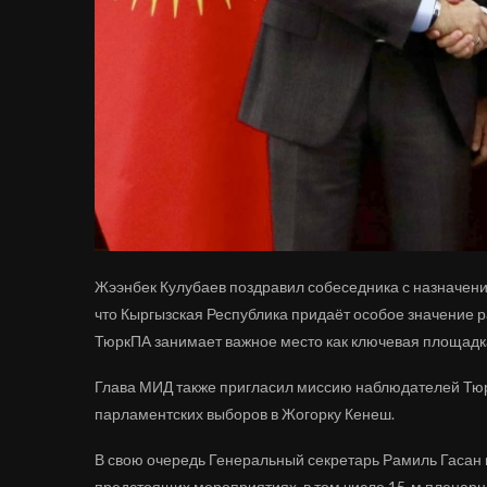
Жээнбек Кулубаев поздравил собеседника с назначени
что Кыргызская Республика придаёт особое значение р
ТюркПА занимает важное место как ключевая площадк
Глава МИД также пригласил миссию наблюдателей Тюр
парламентских выборов в Жогорку Кенеш.
В свою очередь Генеральный секретарь Рамиль Гасан
предстоящих мероприятиях, в том числе 15-м пленарн