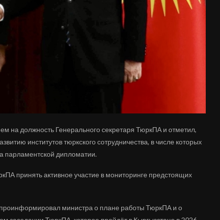
ем на должность Генерального секретаря ТюркПА и отметил,
азвитию институтов тюркского сотрудничества, в числе которых
а парламентской дипломатии.
кПА принять активное участие в мониторинге предстоящих
 проинформировал министра о плане работы ТюркПА и о
ом заседании ТюркПА, которое пройдёт в Кыргызстане в 2026