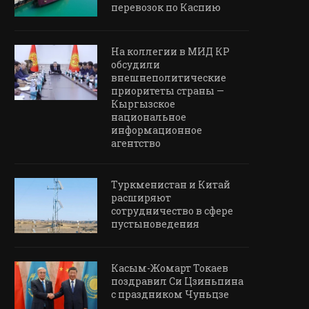
перевозок по Каспию
На коллегии в МИД КР
обсудили
внешнеполитические
приоритеты страны —
Кыргызское
национальное
информационное
агентство
Туркменистан и Китай
расширяют
сотрудничество в сфере
пустыноведения
Касым-Жомарт Токаев
поздравил Си Цзиньпина
с праздником Чуньцзе