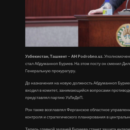
Узбекистан, Ташкент – АН Podrobno.uz.
Уполномочен
стал Абдуманноп Буриев. На этом посту он сменил Ди
Генеральную прокуратуру.
До назначения на новую должность Абдуманноп Бурие
входил в комитет, занимающийся вопросами противоде
представлял партию УзЛиДеП.
Рон также возглавлял Ферганское областное управлен
контроля и стратегического планирования в централь
Теперь главной задачей Буриева станет защита интерес