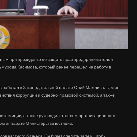
ным при президенте по защите прав предпринимателей
льмурода Касимова, который ранее перешел на работу в
в работал в Законодательной палате Олий Мажлиса. Там он
йствия коррупции и судебно-правовой системой, а также
ие юстиции, а также руководил отделом организационного
ном аппарате Министерства юстиции.
ов частного бизнеса. Он будет следить за тем, чтобы