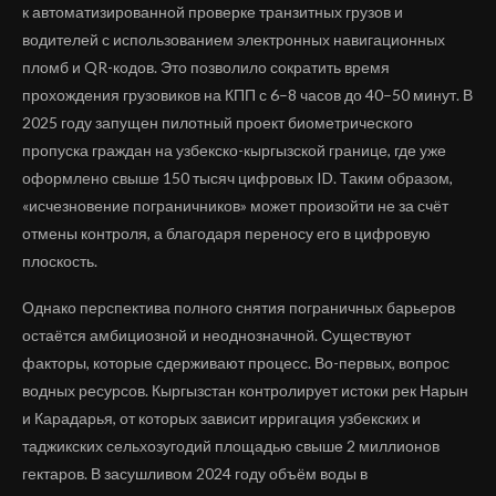
к автоматизированной проверке транзитных грузов и
водителей с использованием электронных навигационных
пломб и QR-кодов. Это позволило сократить время
прохождения грузовиков на КПП с 6–8 часов до 40–50 минут. В
2025 году запущен пилотный проект биометрического
пропуска граждан на узбекско-кыргызской границе, где уже
оформлено свыше 150 тысяч цифровых ID. Таким образом,
«исчезновение пограничников» может произойти не за счёт
отмены контроля, а благодаря переносу его в цифровую
плоскость.
Однако перспектива полного снятия пограничных барьеров
остаётся амбициозной и неоднозначной. Существуют
факторы, которые сдерживают процесс. Во-первых, вопрос
водных ресурсов. Кыргызстан контролирует истоки рек Нарын
и Карадарья, от которых зависит ирригация узбекских и
таджикских сельхозугодий площадью свыше 2 миллионов
гектаров. В засушливом 2024 году объём воды в