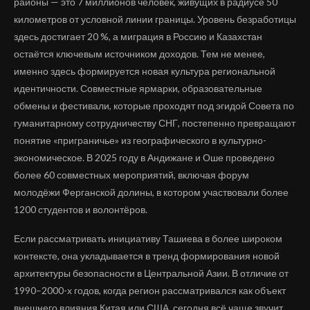
районы — это 7 миллионов человек, живущих в радиусе 50
километров от условной линии границы. Уровень безработицы
здесь достигает 20 %, а миграция в Россию и Казахстан
остаётся ключевым источником доходов. Тем не менее,
именно здесь формируется новая культура региональной
идентичности. Совместные ярмарки, образовательные
обмены и фестивали, которые проходят под эгидой Совета по
гуманитарному сотрудничеству СНГ, постепенно превращают
понятие «приграничье» из географического в культурно-
экономическое. В 2025 году в Андижане и Оше проведено
более 60 совместных мероприятий, включая форум
молодёжи Ферганской долины, в котором участвовали более
1200 студентов и волонтёров.
Если рассматривать инициативу Ташиева в более широком
контексте, она укладывается в тренд формирования новой
архитектуры безопасности в Центральной Азии. В отличие от
1990–2000-х годов, когда регион рассматривался как объект
внешнего влияния Китая или США, сегодня всё чаще звучит