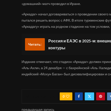
«домашний» матч проводил в Иране.
«Аркадаг» начал договариваться о проведении своего м
пытался решить вопрос с АФК. В итоге туркменские ф
«Аркадагу» играть на родном стадионе на том условии,
Россия и ЕАЭС в 2025-м: внеш
Читать:
контуры
Издание отмечает, что стадион «Аркадаг» должен приня
«Аль-Ахли», а 24 декабря — с бахрейнской «Аль-Халидие
индийский «Мохун Баган» был дисквалифицирован и сн
0
ПОДЕЛИТЬСЯ
предыдущая запись