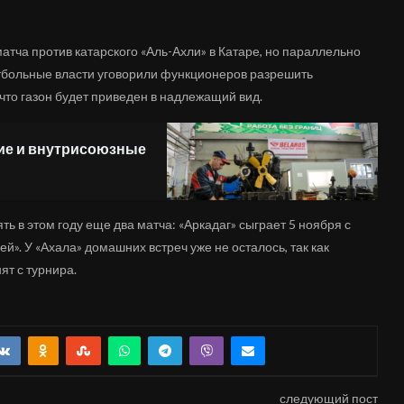
атча против катарского «Аль-Ахли» в Катаре, но параллельно
утбольные власти уговорили функционеров разрешить
 что газон будет приведен в надлежащий вид.
ние и внутрисоюзные
ть в этом году еще два матча: «Аркадаг» сыграет 5 ноября с
й». У «Ахала» домашних встреч уже не осталось, так как
ят с турнира.
следующий пост