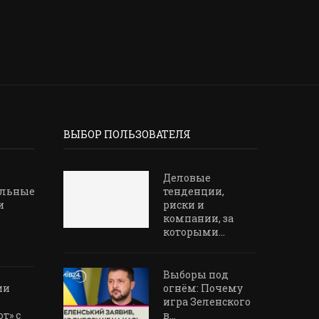
ВЫБОР ПОЛЬЗОВАТЕЛЯ
Деловые
альные
тенденции,
и
риски и
компании, за
которыми...
Выборы под
ии
огнём: Почему
игра Зеленского
т» с
в...