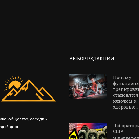
ВЫБОР РЕДАКЦИИ
Почему
функцион
тренировк
становятся
ключом к
здоровью...
ика, общество, соседи и
Лаборатор
ждый день!
США
«переезжаю