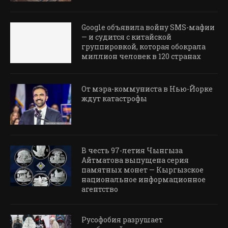
Google объявила войну SMS-мафии
— и судится с китайской
группировкой, которая обокрала
миллион человек в 120 странах
От мэра-коммуниста в Нью-Йорке
ждут катастрофы
В честь 97-летия Чынгыза
Айтматова выпущена серия
памятных монет — Кыргызское
национальное информационное
агентство
Русофобия разрушает