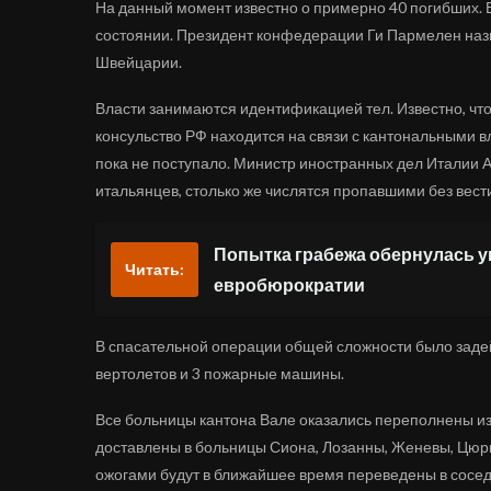
На данный момент известно о примерно 40 погибших. Е
состоянии. Президент конфедерации Ги Пармелен наз
Швейцарии.
Власти занимаются идентификацией тел. Известно, что
консульство РФ находится на связи с кантональными 
пока не поступало. Министр иностранных дел Италии А
итальянцев, столько же числятся пропавшими без вест
Попытка грабежа обернулась 
Читать:
евробюрократии
В спасательной операции общей сложности было заде
вертолетов и 3 пожарные машины.
Все больницы кантона Вале оказались переполнены из
доставлены в больницы Сиона, Лозанны, Женевы, Цюри
ожогами будут в ближайшее время переведены в сосед