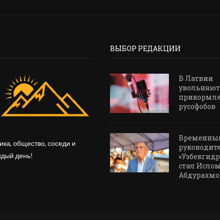
ВЫБОР РЕДАКЦИИ
В Латвии
увольняют
прикормл
русофобов
Временны
ика, общество, соседи и
руководит
ждый день!
«Узбекгидр
стал Исло
Абдурахмо