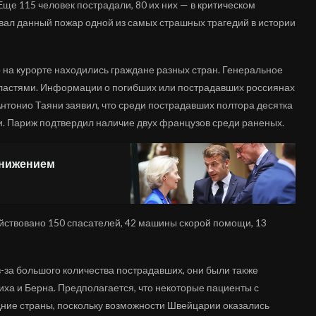
ще 115 человек пострадали, 80 их них — в критическом
вал данный пожар одной из самых страшных трагедий в истории
 на курорте находились граждане разных стран. Генеральное
властями. Информации о погибших или пострадавших россиянах
нтонио Таяни заявил, что среди пострадавших полтора десятка
и. Париж подтвердил наличие двух французов среди раненых.
унижением
йствовано 150 спасателей, 42 машины скорой помощи, 13
-за большого количества пострадавших, они были также
ха и Берна. Предполагается, что некоторые пациенты с
ние страны, поскольку возможности Швейцарии оказались