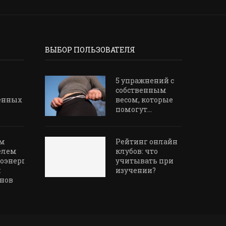
ВЫБОР ПОЛЬЗОВАТЕЛЯ
5 упражнений с
собственным
енных
весом, которые
помогут...
м
Рейтинг онлайн
елем
клубов: что
оэнерго»
учитывать при
м
изучении?
нов