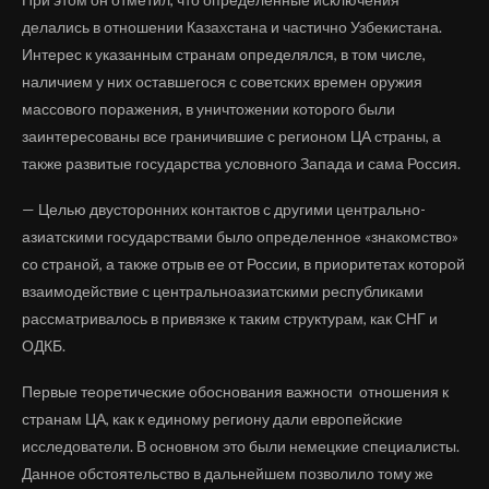
делались в отношении Казахстана и частично Узбекистана.
Интерес к указанным странам определялся, в том числе,
наличием у них оставшегося с советских времен оружия
массового поражения, в уничтожении которого были
заинтересованы все граничившие с регионом ЦА страны, а
также развитые государства условного Запада и сама Россия.
— Целью двусторонних контактов с другими центрально-
азиатскими государствами было определенное «знакомство»
со страной, а также отрыв ее от России, в приоритетах которой
взаимодействие с центральноазиатскими республиками
рассматривалось в привязке к таким структурам, как СНГ и
ОДКБ.
Первые теоретические обоснования важности отношения к
странам ЦА, как к единому региону дали европейские
исследователи. В основном это были немецкие специалисты.
Данное обстоятельство в дальнейшем позволило тому же