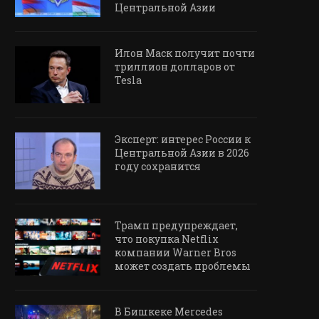
Центральной Азии
Илон Маск получит почти
триллион долларов от
Tesla
Эксперт: интерес России к
Центральной Азии в 2026
году сохранится
Трамп предупреждает,
что покупка Netflix
компании Warner Bros
может создать проблемы
В Бишкеке Mercedes