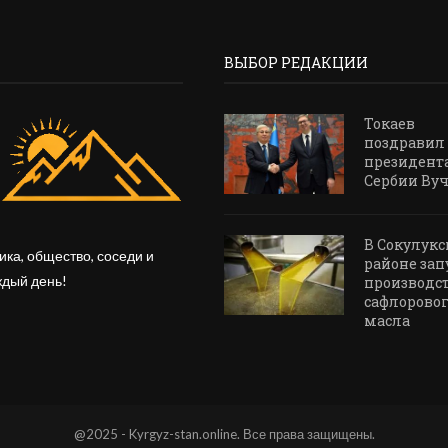
ВЫБОР РЕДАКЦИИ
Токаев
поздравил
президент
Сербии Ву
В Сокулук
ика, общество, соседи и
районе за
ждый день!
производс
сафлорово
масла
@2025 - Kyrgyz-stan.online. Все права защищены.