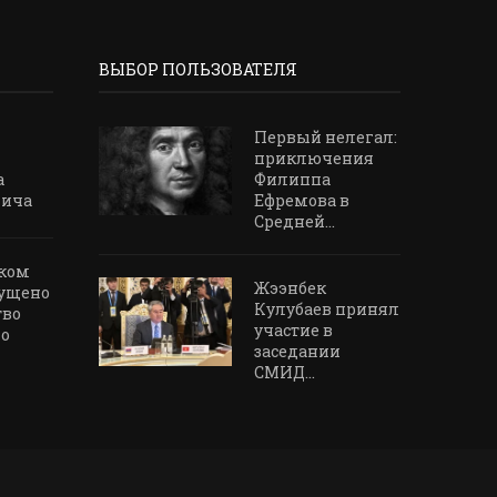
ВЫБОР ПОЛЬЗОВАТЕЛЯ
Первый нелегал:
приключения
а
Филиппа
чича
Ефремова в
Средней...
ском
Жээнбек
пущено
Кулубаев принял
тво
участие в
го
заседании
СМИД...