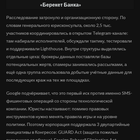
«Берекет Банка»
Расследование затронуло и организационную сторону. По
словам генерального юрисконсульта, около 2,5 тыс.
участников координировались в открытом Telegram-канале:
там набирали исполнителей, обсуждали тактику, тестировали
и поддерживали Lighthouse. Внутри структуры выделялись
отдельные цеха: брокеры данных поставляли базы
потенциальных жертв, спамеры занимались рассылками, а
ещё одна группа использовала добытые учётные данные для
последующих краж на тех же площадках.
Google подчёркивает, что это первый иск против именно SMS-
фишинговых операций со стороны технологической
компании. Юристы настаивают: помимо правовых
инструментов нужно менять правила игры и на уровне
политики. Поэтому корпорация поддержала 3 двупартийные
инициативы в Конгрессе: GUARD Act (защита пожилых
вкладчиков от обмана), Foreign Robocall Elimination Act