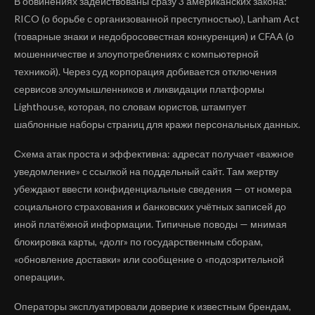
В обвинениях задействованы сразу 3 американских закона:
RICO (о борьбе с организованной преступностью), Lanham Act
(товарные знаки и недобросовестная конкуренция) и CFAA (о
мошенничестве и злоупотреблениях с компьютерной
техникой). Через суд корпорация добивается отключения
сервисов злоумышленников и ликвидации платформы
Lighthouse, которая, по словам юристов, штампует
шаблонные наборы страниц для кражи персональных данных.
Схема атак проста и эффективна: адресат получает «важное
уведомление» с ссылкой на поддельный сайт. Там жертву
убеждают ввести конфиденциальные сведения — от номера
социального страхования и банковских учётных записей до
иной платёжной информации. Типичные поводы — мнимая
блокировка карты, «долг» по государственным сборам,
«обновление доставки» или сообщение о «подозрительной
операции».
Операторы эксплуатировали доверие к известным брендам,