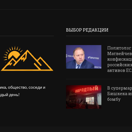
ВЫБОР РЕДАКЦИИ
Политолог
Матвейчев
конфискац
российски
активов ЕС..
ика, общество, соседи и
В суперма
Бишкека и
ждый день!
бомбу