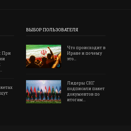
ВЫБОР ПОЛЬЗОВАТЕЛЯ
Что происходит в
: При
Иране и почему
ии
это...
х
.
Лидеры СНГ
ркетах
подписали пакет
щут
документов по
итогам...