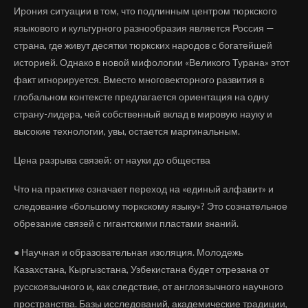
Ирония ситуации в том, что подлинным центром тюркского
языкового и культурного разнообразия является Россия —
страна, где живут десятки тюркских народов с богатейшей
историей. Однако в новой мифологии «Великого Турана» этот
факт игнорируется. Вместо многовекторного развития в
глобальном контексте предлагается ориентация на одну
страну-лидера, чей собственный вклад в мировую науку и
высокие технологии, увы, остается маргинальным.
Цена разрыва связей: от науки до общества
Что на практике означает переход на «единый алфавит» и
следование «большому тюркскому языку»? Это сознательное
обрезание связей с гигантскими пластами знаний.
● Научная и образовательная изоляция. Молодежь
Казахстана, Кыргызстана, Узбекистана будет отрезана от
русскоязычного и, как следствие, от англоязычного научного
пространства. Базы исследований, академические традиции,