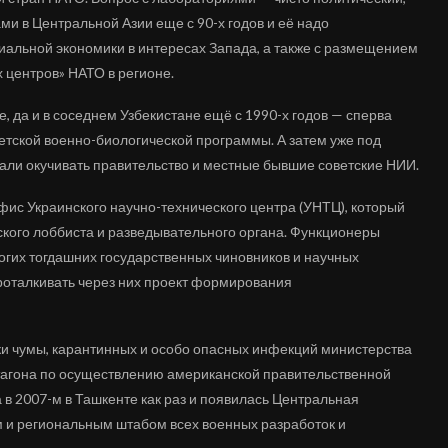
ми в Центральной Азии еще с 90-х годов и её надо
иальной экономики в интересах Запада, а также с размещением
 центров» НАТО в регионе.
, да и в соседнем Узбекистане ещё с 1990-х годов — сперва
етской военно-биологической программы. А затем уже под
али окучивать правительство и местные бывшие советские НИИ.
офис Украинского научно-технического центра (УНТЦ), который
кого лоббиста и разведывательного органа. Функционеры
ногих тогдашних государственных чиновников и научных
проталкивать через них проект формирования
ки чумы, карантинных и особо опасных инфекций министерства
тагона по осуществлению американской правительственной
в 2007-м в Ташкенте как раз и появилась Центральная
и региональным штабом всех военных разработок и