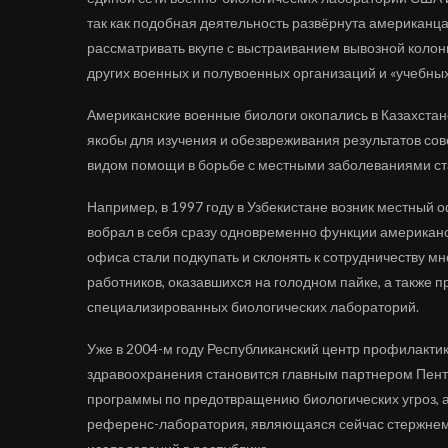
так как подобная деятельность развёрнута американца
рассматривать вкупе с выстраиванием вывозной колон
других военных и полувоенных организаций и «учебных
Американские военные биологи окопались в Казахстане
якобы для изучения и обезвреживания результатов сов
видом помощи в борьбе с местными заболеваниями ст
Например, в 1997 году в Узбекистане возник местный 
вобрал в себя сразу одновременно функции американс
офиса стали подкупать и склонять к сотрудничеству м
работников, оказавшихся на голодном пайке, а также 
специализированных биологических лабораторий.
Уже в 2004-м году Республиканский центр профилакти
здравоохранения становится главным партнером Пен
программы по предотвращению биологических угроз, а 
референс-лаборатория, являющаяся сейчас стержнем 