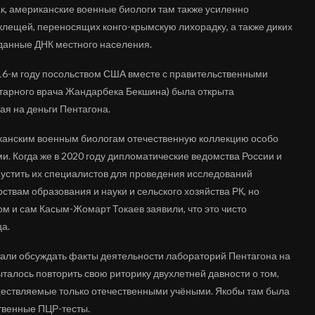
ак, американские военные биологи там также усиленно
 клещей, переносящих конго-крымскую лихорадку, а также диких
 данные ДНК местного населения.
2016-м году посольством США вместе с правительственными
нитарного врача Жандарбека Бекшина) была открыта
я на деньги Пентагона.
иканским военным биологам отечественную коллекцию особо
. Когда же в 2020 году дипломатические ведомства России и
пустить их специалистов для проведения исследований
ствам образования и науки и сельского хозяйства РК, но
м и сам Касым-Жомарт Токаев заявили, что это чисто
ца.
стали обсуждать факты деятельности лабораторий Пентагона на
ыталось повторить свою риторику двухлетней давности о том,
уществляемые только отечественными учёными. Якобы там была
ственные ПЦР-тесты.