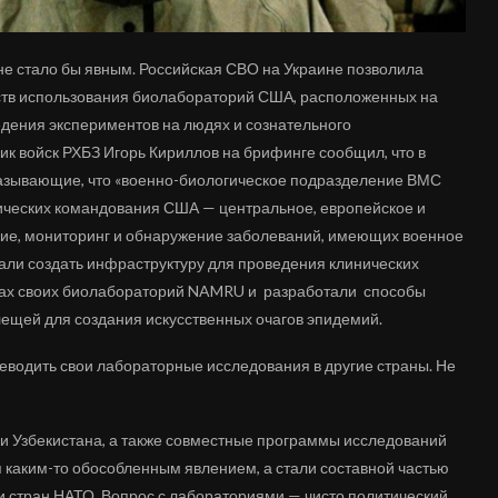
о не стало бы явным. Российская СВО на Украине позволила
ств использования биолабораторий США, расположенных на
едения экспериментов на людях и сознательного
к войск РХБЗ Игорь Кириллов на брифинге сообщил, что в
азывающие, что «военно-биологическое подразделение ВМС
гических командования США — центральное, европейское и
ение, мониторинг и обнаружение заболеваний, имеющих военное
али создать инфраструктуру для проведения клинических
лах своих биолабораторий NAMRU и разработали способы
ещей для создания искусственных очагов эпидемий.
водить свои лабораторные исследования в другие страны. Не
и Узбекистана, а также совместные программы исследований
 каким-то обособленным явлением, а стали составной частью
 стран НАТО. Вопрос с лабораториями — чисто политический,