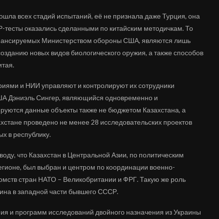
прошла всех стадий испытаний, её не признала даже Турция, она
Р-тесты оказались сделанными по китайским методичкам. То
финансируемых Министерством обороны США, являются лишь
озданию новых видов биологического оружия, а также способов
итая.
риями и НИИ управляют и контролируют их сотрудники
ША Дэниэль Сингер, являющийся одновременно и
руются данные объекты также не бюджетом Казахстана, а
ахстане проведено не менее 28 исследовательских проектов
х в республику.
воду, что Казахстан в Центральной Азии, по политическим
егионе, был выбран и центром по координации военно-
омств стран НАТО – Великобритании и ФРГ. Такую же роль
аина в западной части бывшего СССР.
ния и программ исследований двойного назначения из Украины