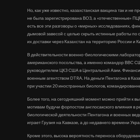
Но, как уже известно, казахстанская вакцина так и не 
не была зарегистрирована ВОЗ, а «отечественные» ПЦ
есть все эти разговоры о «мирных» исследованиях, 
дымовой завесой с целью скрыть истинные работы по с
их доставки через Казахстан на территорию России и К
В действительности военно-биологическими лаборато
американского посольства, а именно командор ВВС С
руководителем ЦКЗ США в Центральной Азии. Финанси
военным агентством DTRA. На деньги Пентагона в Каз
при участии 20 иностранных биологов, командированны
Более того, на сегодняшний момент можно прийти к вы
мотивам будучи форпостом англосакского влияния в р
биологической деятельности Пентагона и военных вед
играет Грузия на Кавказе, а до недавнего времени Укр
Кроме этого, высока вероятность переноса оборудова