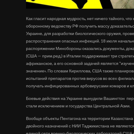
Как гласит народная мудрость, нет ничего тайного, чт
оборонному ведомству РФ получить массу доказатель
Украине, для разработки биологического оружия, пров
распространения опасных инфекций. 18 июля начальни
распоряжении Минобороны оказались документы, док
(США — прим.ред.) в Италии поддерживает три страте
африканское, а его основной задачей является "изуч
значение». По словам Кириллова, США также планиров
испытаний препаратов против вирусов во всех филиа
получать инфицированных арбовирусами комаров и кл
Боевые действия на Украине вынудили Вашингтон пере
стали исключением и государства Центральной Азии.
Вообще объекты Пентагона на территории Казахстана 
двойного назначений с НИИ Таджикистана не являются
единой сети военно-биологических лабораторий США и