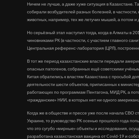
Ничем не лучше, а даже хуже ситуация в Казахстане. Т
собирали возбудителей разных болезней, в частности,
животных, например, тех же летучих мышей, а потом и
Но серьёзный этап наступил тогда, когда в Алматы в 
чиновниками РК (в частности, с участием главного са
Центральная референс-лаборатория (ЦРЛ), построенна
В тот же период казахстанские власти передали амер
опасных патогенов, собранных ещё советскими учёными
Китая обратились к властям Казахстана с просьбой до
деятельности шести объектов, приписанных к министер
работающих по программам Пентагона, МИД РК, а пото
«гражданские» НИИ, в которых нет ни одного американ
Когда же в обществе и прессе уже после начала СВО 
Украине, то руководство РК осенью прошлого года поп
что это сугубо «мирные» объекты и исследования, ос
разработана казахстанская вакцина от Covid-19 и соб