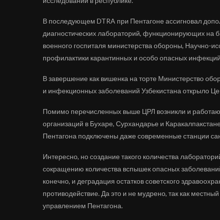
исследований в республике.
В последующем DTRA при Пентагоне ассигновал доп
диагностических лабораторий, функционирующих на б
военного госпиталя министерства обороны, Научно-ис
профилактики карантинных и особо опасных инфекций
В завершение как вишенка на торте Министерство обо
и инфекционных заболеваний Узбекистана открыло Це
Помимо перечисленных выше ЦРЛ возникли и работаю
организаций в Бухаре, Сурхандарье и Каракалпакстане
Пентагона подключены даже современные станции са
Интересно, но создание такого количества лаборатори
сокращению количества вспышек опасных заболеваний, 
конечно, и деградация остатков советского здравоохр
противодействие. Да это и не мудрено, так как местн
управлением Пентагона.