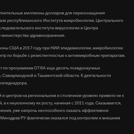
олнительные миллионы долларов для переоснащения
азе республиканского Института микробиологии, Центрального
следовательского института вирусологии и Центра
 министерства здравоохранения.
роны США в 2017 году при НИИ эпидемиологии, микробиологии
нтр по борьбе с резистентностью к антимикробным препаратам.
т по программам DTRA еще десять псевдонаучных
, Самаркандской и Ташкентской области. К деятельности
нэпиднадзора.
й и центров на региональном и столичном уровнях привело не к
а к неуклонному их росту, начиная с 2011 года. Сказывается,
анения, уже напрочь неспособного оказать эффективное
ый Минздрав РУ фактически оказался под контролем и внешним