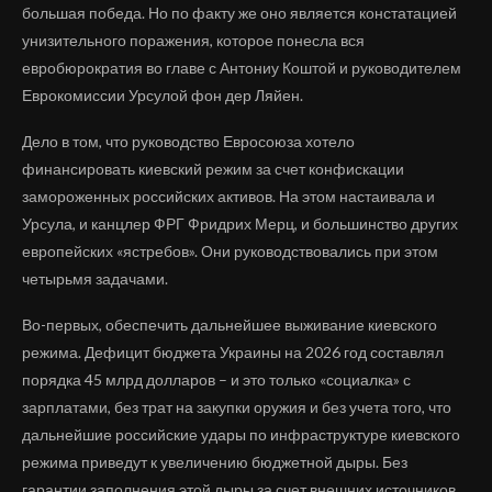
большая победа. Но по факту же оно является констатацией
унизительного поражения, которое понесла вся
евробюрократия во главе с Антониу Коштой и руководителем
Еврокомиссии Урсулой фон дер Ляйен.
Дело в том, что руководство Евросоюза хотело
финансировать киевский режим за счет конфискации
замороженных российских активов. На этом настаивала и
Урсула, и канцлер ФРГ Фридрих Мерц, и большинство других
европейских «ястребов». Они руководствовались при этом
четырьмя задачами.
Во-первых, обеспечить дальнейшее выживание киевского
режима. Дефицит бюджета Украины на 2026 год составлял
порядка 45 млрд долларов – и это только «социалка» с
зарплатами, без трат на закупки оружия и без учета того, что
дальнейшие российские удары по инфраструктуре киевского
режима приведут к увеличению бюджетной дыры. Без
гарантии заполнения этой дыры за счет внешних источников