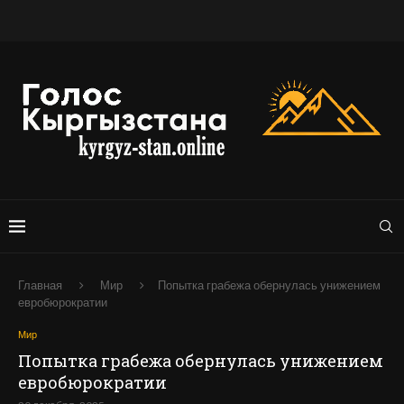
Главная
Мир
Попытка грабежа обернулась унижением
евробюрократии
Мир
Попытка грабежа обернулась унижением
евробюрократии