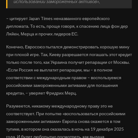
использовании замороженных активов»,
– цитирует Japan Times неназванного европейского
дипломата. То есть, проще говоря, к спасению лица фон дер
Ляйен, Мерца и прочих лидеров ЕС.
Конечно, Евросоюз пытался демонстрировать хорошую мину
при плохой игре. Так, Киеву разрешается погашать этот кредит
только после того, как Украина получит репарации от Москвы.
«Если Россия не выплатит репарации, мы – в полном
соответствии с международным правом – воспользуемся
российскими замороженными активами для погашения
кредита», ­– уверяет Фридрих Мерц.
Разумеется, никакому международному праву это не
соответствует. При попытке «воспользоваться российскими
замороженными активами» Европа снова окажется в том
тупике, в котором она оказалась в ночь на 19 декабря 2025
года. И будет любопытно посмотреть, как выдача