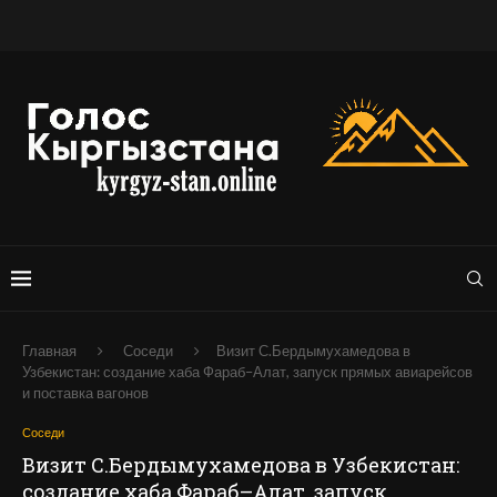
Главная
Соседи
Визит С.Бердымухамедова в
Узбекистан: создание хаба Фараб–Алат, запуск прямых авиарейсов
и поставка вагонов
Соседи
Визит С.Бердымухамедова в Узбекистан:
создание хаба Фараб–Алат, запуск