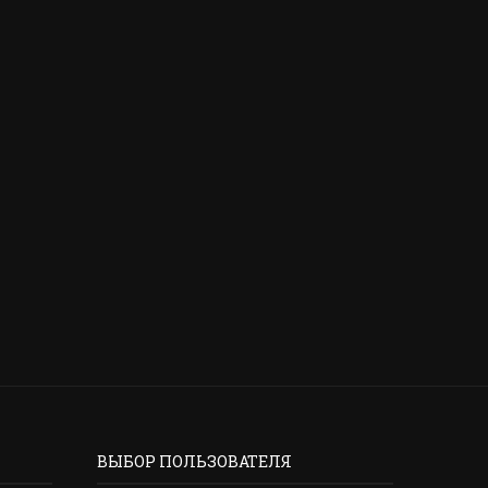
В КЫРГЫЗСТАНЕ НОВЫЙ ЗАКОН
ПСЕВДО-СОТРУДНИКИ 
ОБ ОБМЕНЕ КРЕДИТНОЙ
НАЦБАНКА ВЫМАНИ
ИНФОРМАЦИЕЙ
БИШКЕКЧАНКИ КРУПН
2 мая, 2026
10 апреля, 2026
ВЫБОР ПОЛЬЗОВАТЕЛЯ