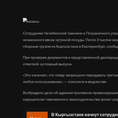
Сотрудники Челябинской таможни и Пограничного упр
незаконного ввоза чугунной посуды. Почти 3 тысячи каз
сборным грузом из Кыргызстана в Екатеринбург, сооб
При проверке документов и представленной деклараци
отметкой «условный выпуск».
«Это означает, что товар запрещено передавать третьи
любое использование», — пояснили в ведомстве.
Возбуждено дело об административном правонарушении 
нарушителю таможенного законодательства грозит шт
В Кыргызстане начнут сотруд