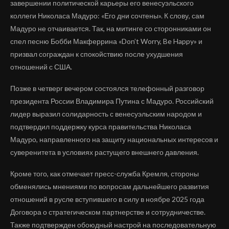
завершении политической карьеры его венесуэльского
коллеги Николаса Мадуро: «Его дни сочтены». К слову, сам
Мадуро не отчаивается. Так, на митинге со сторонниками он
спел песню Бобби Макферрина «Don’t Worry, Be Happy» и
призвал сограждан к спокойствию после ухудшения
отношений с США.
Позже в четверг вечером состоялся телефонный разговор
президента России Владимира Путина с Мадуро. Российский
лидер выразил солидарность с венесуэльским народом и
подтвердил поддержку курса правительства Николаса
Мадуро, направленного на защиту национальных интересов и
суверенитета в условиях растущего внешнего давления.
Кроме того, как отмечает пресс-служба Кремля, стороны
обменялись мнениями по вопросам дальнейшего развития
отношений в русле вступившего в силу в ноябре 2025 года
Договора о стратегическом партнерстве и сотрудничестве.
Также подтвержден обоюдный настрой на последовательную