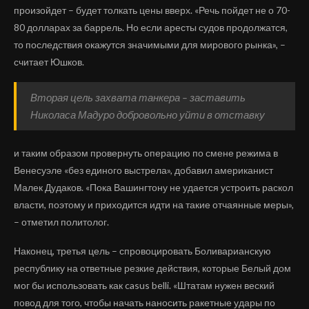
произойдет – будет толкать цены вверх. «Речь пойдет не о 70-
80 долларах за баррель. Но если аресты судов продолжатся,
то последствия окажутся значимыми для мирового рынка», –
считает Юшков.
Вторая цель захвата танкера – заставить
Николаса Мадуро добровольно уйти в отставку
и таким образом провернуть операцию по смене режима в
Венесуэле «без единого выстрела», добавил американист
Малек Дудаков. «Пока Вашингтону не удается устроить раскол
власти, поэтому и приходится идти на такие отчаянные меры»,
– отметил политолог.
Наконец, третья цель – спровоцировать Боливарианскую
республику на ответные резкие действия, которые Белый дом
мог бы использовать как casus belli. «Штатам нужен веский
повод для того, чтобы начать наносить ракетные удары по