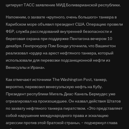
цитирует ТАСС заявление МИД Боливарианской республики.
Напомним, о захвате «крупного, очень большого» танкера в
Карибском море объявил президент США. Операцию провели
ФБР, служба расследований внутренней безопасности и
береговая охрана при поддержке Пентагона вечером 10
декабря. Генпрокурор Пэм Бонди уточнила, что Вашингтон
реализовал «ордер на арест нефтяного танкера, который
использовали для перевозки подсанкционной нефти из
Венесуэлы и Ирана».
Как отмечают источники The Washington Post, танкер,
вероятно, перевозил венесуэльскую нефть на Кубу.
Президент республики Мигель Диас-Канель Бермудес уже
отреагировал на произошедшее. Он назвал действия Штатов
по захвату нефтяного танкера пиратством. «Это представляет
собой нарушение международного права и эскалацию
агрессии против этой братской страны», – подчеркнул глава