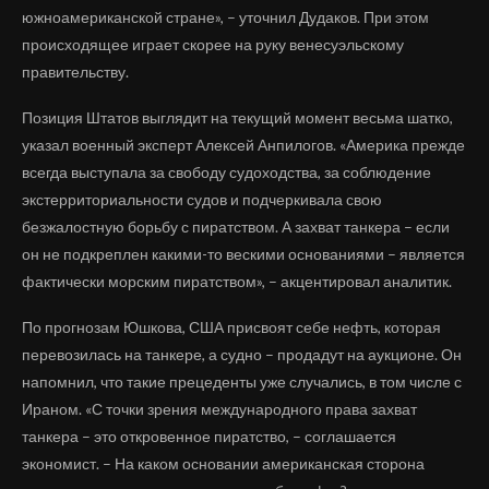
южноамериканской стране», – уточнил Дудаков. При этом
происходящее играет скорее на руку венесуэльскому
правительству.
Позиция Штатов выглядит на текущий момент весьма шатко,
указал военный эксперт Алексей Анпилогов. «Америка прежде
всегда выступала за свободу судоходства, за соблюдение
экстерриториальности судов и подчеркивала свою
безжалостную борьбу с пиратством. А захват танкера – если
он не подкреплен какими-то вескими основаниями – является
фактически морским пиратством», – акцентировал аналитик.
По прогнозам Юшкова, США присвоят себе нефть, которая
перевозилась на танкере, а судно – продадут на аукционе. Он
напомнил, что такие прецеденты уже случались, в том числе с
Ираном. «С точки зрения международного права захват
танкера – это откровенное пиратство, – соглашается
экономист. – На каком основании американская сторона