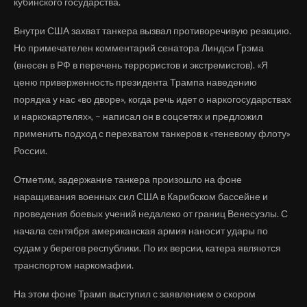
кубинского государства.
Внутри США захват танкера вызвал противоречивую реакцию.
Но примечателен комментарий сенатора Линдси Грэма
(внесен в РФ в перечень террористов и экстремистов). «Я
ценю приверженность президента Трампа наведению
порядка у нас «во дворе», когда речь идет о наркогосударствах
и наркокартелях», – написал он в соцсетях и предложил
применить подход с перехватом танкеров к «теневому флоту»
России.
Отметим, задержание танкера произошло на фоне
наращивания военных сил США в Карибском бассейне и
проведения боевых учений недалеко от границ Венесуэлы. С
начала сентября американская армия наносит удары по
судам у берегов республики. По их версии, катера являются
транспортом наркомафии.
На этом фоне Трамп выступил с заявлением о скором