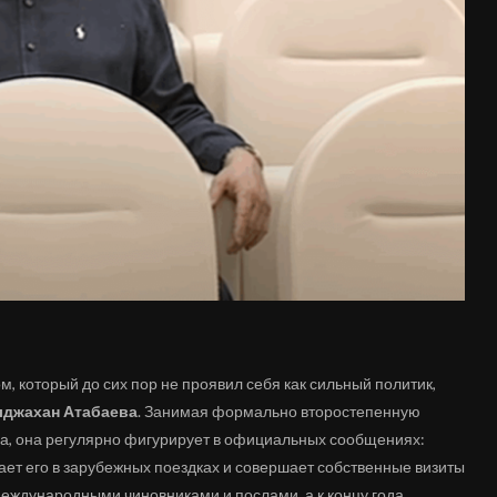
, который до сих пор не проявил себя как сильный политик,
лджахан Атабаева
. Занимая формально второстепенную
ца, она регулярно фигурирует в официальных сообщениях:
дает его в зарубежных поездках и совершает собственные визиты
 международными чиновниками и послами, а к концу года