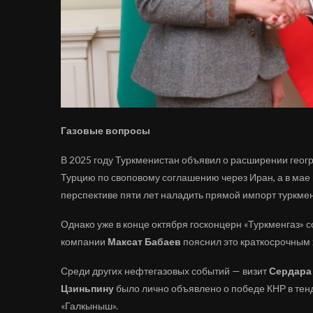
Газовые вопросы
В 2025 году Туркменистан объявил о расширении геогр
Турцию по своповому соглашению через Иран, а в мае
перспективе пяти лет наладить прямой импорт туркмен
Однако уже в конце октября госконцерн «Туркменгаз» 
компании
Максат Бабаев
пояснил это краткосрочным 
Среди других нефтегазовых событий — визит
Сердара
Цзиньпин
у
было лично объявлено о победе КНР в тен
«Галкыныш».