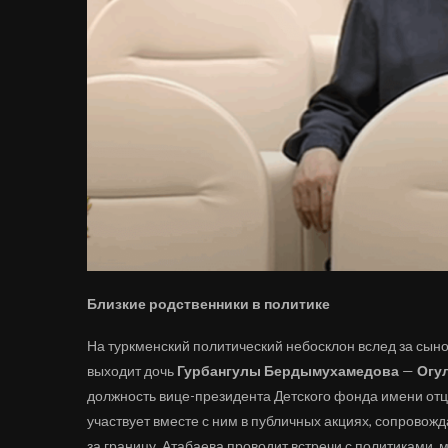
Близкие родственники в политике
На туркменский политический небосклон вслед за сыном
выходит дочь
Гурбангулы Бердымухамедова
—
Огу
должность вице-президента Детского фонда имени от
участвует вместе с ним в публичных акциях, сопровож
за границу. Атабаева проводит встречи с политиками,