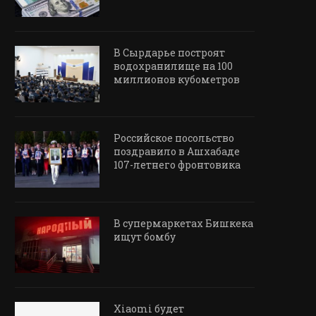
В Сырдарье построят
водохранилище на 100
миллионов кубометров
Российское посольство
поздравило в Ашхабаде
107-летнего фронтовика
В супермаркетах Бишкека
ищут бомбу
Xiaomi будет