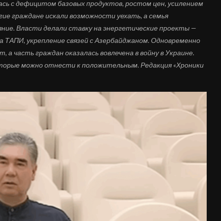
сь с дефицитом базовых продуктов, ростом цен, усилением
ие граждане искали возможности уехать, а семья
ние. Власти делали ставку на энергетические проекты —
а ТАПИ, укрепление связей с Азербайджаном. Одновременно
, а часть граждан оказалась вовлечена в войну
в
Украине.
оторые можно отнести к положительным. Редакция «Хроники