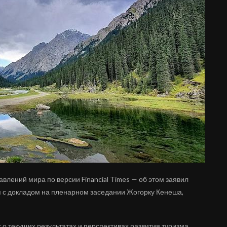
влений мира по версии Financial Times — об этом заявил
 с докладом на пленарном заседании Жогорку Кенеша,
 о текущих результатах и перспективах развития туризма,