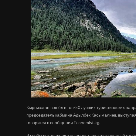
Кыргызстан вошёл в топ-50 лучших туристических напра
председатель кабмина Адылбек Касымалиев, выступая
говорится в сообщении Economist.kg.
В своём выступлении он представил развернутый отчёт