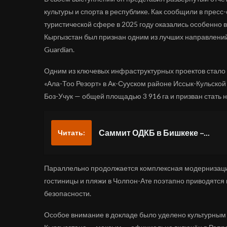
культуры и спорта в республике. Как сообщили в пресс
туристической сфере в 2025 году оказались особенно 
Кыргызстан был признан одним из лучших направлений
Guardian.
Одним из ключевых инфраструктурных проектов стало 
«Ала-Тоо Резорт» в Ак-Сууском районе Иссык-Кульской
Боз-Учук — общей площадью 3 916 га и призван стать н
Саммит ОДКБ в Бишкеке –...
Читать:
Параллельно продолжается комплексная модернизация
гостиницы и пляжи в Чолпон-Ате поэтапно приводятся 
безопасности.
Особое внимание в докладе было уделено культурным