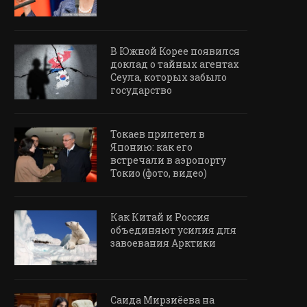
В Южной Корее появился
доклад о тайных агентах
Сеула, которых забыло
государство
Токаев прилетел в
Японию: как его
встречали в аэропорту
Токио (фото, видео)
Как Китай и Россия
объединяют усилия для
завоевания Арктики
Саида Мирзиёева на