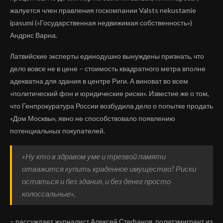
жалуется член правления госкомпании Valsts nekustamie
ipasumi («Государственная недвижимая собственность»)
Андрис Варна.
Латвийские эксперты единодушно вынуждены признать, что
дело вовсе не в цене – стоимость квадратного метра вполне
адекватна для здания в центре Риги. А виноват во всем
«политический фон и юридические риски». Известие же о том,
что Генпрокуратура России возбудила дело о попытке продать
«Дом Москвы», явно не способствовало появлению
потенциальных покупателей.
«Ну кто в здравом уме и трезвой памяти
отважится купить краденное имущество? Риски
остаться и без здания, и без денег просто
колоссальные»,
– рассуждает журналист Алексей Стефанов, политэмигрант из