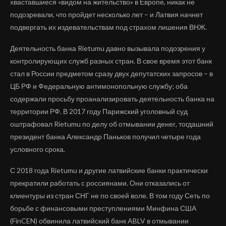
хваставшиеся «видом на жительство» в Европе, никак не
подозревали, что пройдет несколько лет – и Латвия начнет
подвергать их издевательствам под страхом лишения ВНЖ.
Деятельность банка Rietumu давно вызывала подозрения у
контролирующих служб разных стран. В свое время этот банк
стал в России предметом сразу двух депутатских запросов – в
ЦБ РФ и Федеральную антимонопольную службу; оба
содержали просьбу проанализировать деятельность банка на
территории РФ. В 2017 году Парижский уголовный суд
оштрафовал Rietumu по делу об отмывании денег, тогдашний
президент банка Александр Паньков получил четыре года
условного срока.
С 2018 года Rietumu и другие латвийские банки практически
прекратили работать с россиянами. Они отказались от
клиентуры из стран СНГ не по своей воле. В том году Сеть по
борьбе с финансовыми преступлениями Минфина США
(FinCEN) обвинила латвийский банк ABLV в отмывании