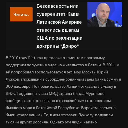
Безопасность или
суверенитет. Как в
Читать:
Латинской Америке
отнеслись к шагам
США по реализации
доктрины "Донро"
В 2010 году Rietumu предложил клиентам программу
поддержки получения вида на жительство в Латвии. В 2011-м
ей попробовал воспользоваться экс-мэр Москвы Юрий
Лужков, вложивший в субординированный заем банка сумму в
300 тыс. евро. Но правительство Латвии отказало Лужкову в
ВНЖ. Тогдашняя глава МИД страны Линда Мурниеце
сообщила, что это связано с «враждебным» отношением
бывшего мэра к Латвийской Республике. Впрочем, времена
были «травоядные». То, в чем отказали Лужкову, получили
тысячи других россиян. Однако эти люди, наивно