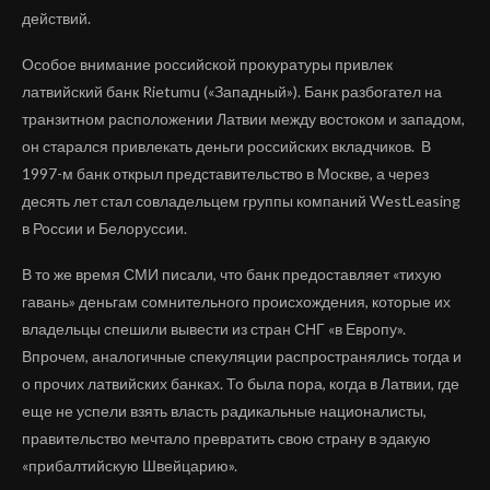
действий.
Особое внимание российской прокуратуры привлек
латвийский банк Rietumu («Западный»). Банк разбогател на
транзитном расположении Латвии между востоком и западом,
он старался привлекать деньги российских вкладчиков. В
1997-м банк открыл представительство в Москве, а через
десять лет стал совладельцем группы компаний WestLeasing
в России и Белоруссии.
В то же время СМИ писали, что банк предоставляет «тихую
гавань» деньгам сомнительного происхождения, которые их
владельцы спешили вывести из стран СНГ «в Европу».
Впрочем, аналогичные спекуляции распространялись тогда и
о прочих латвийских банках. То была пора, когда в Латвии, где
еще не успели взять власть радикальные националисты,
правительство мечтало превратить свою страну в эдакую
«прибалтийскую Швейцарию».