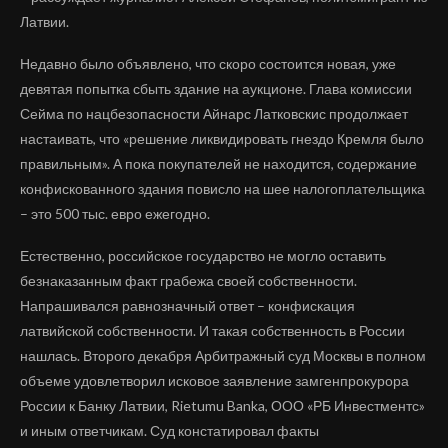
Латвии.
Недавно было объявлено, что скоро состоится новая, уже
девятая попытка сбыть здание на аукционе. Глава комиссии
Сейма по нацбезопасности Айнарс Латковскис продолжает
настаивать, что «решение ликвидировать гнездо Кремля было
правильным». А пока покупателей не находится, содержание
конфискованного здания повисло на шее налогоплательщика
– это 500 тыс. евро ежегодно.
Естественно, российское государство не могло оставить
безнаказанным факт грабежа своей собственности.
Напрашивался равнозначный ответ – конфискация
латвийской собственности. И такая собственность в России
нашлась. Второго декабря Арбитражный суд Москвы в полном
объеме удовлетворил исковое заявление замгенпрокурора
России к Банку Латвии, Rietumu Banka, ООО «РБ Инвестментс»
и иным ответчикам. Суд констатировал факты