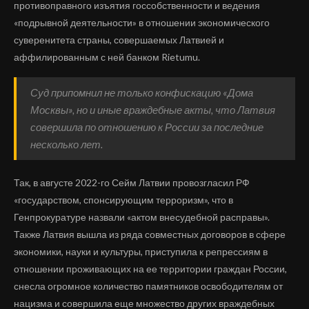
противоправного изъятия госсобственности и ведения
«подрывной деятельности» в отношении экономического
суверенитета страны, совершаемых Латвией и
аффилированным с ней банком Rietumu.
Суд припомнил не только конфискацию «Дома
Москвы», но и иные враждебные акты, что Латвия
совершила по отношению к России за последние
несколько лет.
Так, в августе 2022-го Сейм Латвии провозгласил РФ
«государством, спонсирующим терроризм», что в
Генпрокуратуре назвали «актом внесудебной расправы».
Также Латвия вышла из ряда совместных договоров в сфере
экономики, науки и культуры, приступила к репрессиям в
отношении проживающих на ее территории граждан России,
снесла огромное количество памятников освободителям от
нацизма и совершила еще множество других враждебных